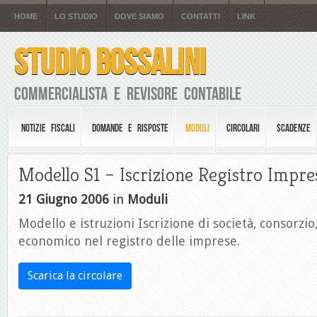
HOME
LO STUDIO
DOVE SIAMO
CONTATTI
LINK
STUDIO BOSSALINI
Commercialista e Revisore Contabile
NOTIZIE FISCALI
DOMANDE E RISPOSTE
MODULI
CIRCOLARI
SCADENZE
Modello S1 – Iscrizione Registro Impre
21 Giugno 2006
in
Moduli
Modello e istruzioni Iscrizione di società, consorzio,
economico nel registro delle imprese.
Scarica la circolare