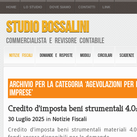
HOME
LO STUDIO
DOVE SIAMO
CONTATTI
LINK
STUDIO BOSSALINI
Commercialista e Revisore Contabile
NOTIZIE FISCALI
DOMANDE E RISPOSTE
MODULI
CIRCOLARI
SCADENZE
Archivio per la Categoria ‘Agevolazioni per 
Imprese’
Credito d’imposta beni strumentali 4.0:
30 Luglio 2025
in
Notizie Fiscali
Credito d’imposta beni strumentali materiali 4.0