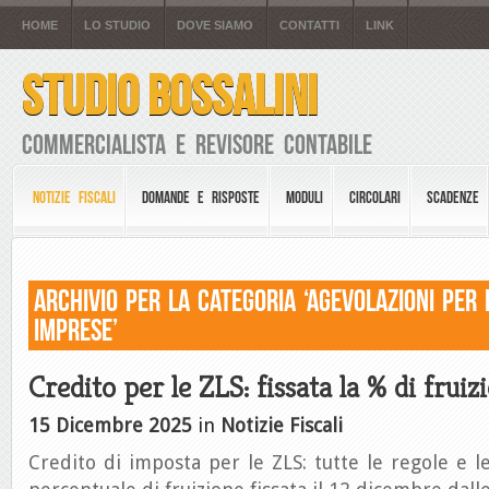
HOME
LO STUDIO
DOVE SIAMO
CONTATTI
LINK
STUDIO BOSSALINI
Commercialista e Revisore Contabile
NOTIZIE FISCALI
DOMANDE E RISPOSTE
MODULI
CIRCOLARI
SCADENZE
Archivio per la Categoria ‘Agevolazioni per 
Imprese’
Credito per le ZLS: fissata la % di fruiz
15 Dicembre 2025
in
Notizie Fiscali
Credito di imposta per le ZLS: tutte le regole e l