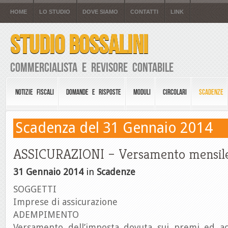
HOME
LO STUDIO
DOVE SIAMO
CONTATTI
LINK
STUDIO BOSSALINI
Commercialista e Revisore Contabile
NOTIZIE FISCALI
DOMANDE E RISPOSTE
MODULI
CIRCOLARI
SCADENZE
Scadenza del 31 Gennaio 2014
ASSICURAZIONI – Versamento mensil
31 Gennaio 2014
in
Scadenze
SOGGETTI
Imprese di assicurazione
ADEMPIMENTO
Versamento dell’imposta dovuta sui premi ed acc