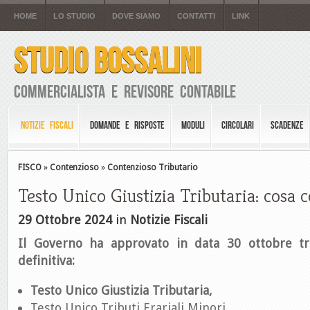
HOME
LO STUDIO
DOVE SIAMO
CONTATTI
LINK
STUDIO BOSSALINI
Commercialista e Revisore Contabile
NOTIZIE FISCALI
DOMANDE E RISPOSTE
MODULI
CIRCOLARI
SCADENZE
FISCO
»
Contenzioso
»
Contenzioso Tributario
Testo Unico Giustizia Tributaria: cosa 
29 Ottobre 2024
in
Notizie Fiscali
Il Governo ha approvato in data 30 ottobre tre
definitiva:
Testo Unico Giustizia Tributaria,
Testo Unico Tributi Erariali Minori,