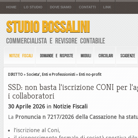
HOME
LO STUDIO
DOVE SIAMO
CONTATTI
LINK
STUDIO BOSSALINI
Commercialista e Revisore Contabile
NOTIZIE FISCALI
DOMANDE E RISPOSTE
MODULI
CIRCOLARI
SCADENZE
DIRITTO
»
Societa', Enti e Professionisti
»
Enti no-profit
SSD: non basta l’iscrizione CONI per l’
i collaboratori
30 Aprile 2026
in
Notizie Fiscali
La
Pronuncia n 7217/2026 della Cassazione ha statu
l’iscrizione al Coni,
il riconoscimento formale di società sportiva dilet