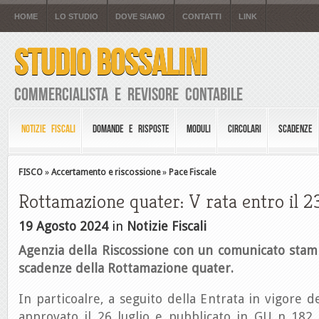
HOME
LO STUDIO
DOVE SIAMO
CONTATTI
LINK
STUDIO BOSSALINI
Commercialista e Revisore Contabile
NOTIZIE FISCALI
DOMANDE E RISPOSTE
MODULI
CIRCOLARI
SCADENZE
FISCO
»
Accertamento e riscossione
»
Pace Fiscale
Rottamazione quater: V rata entro il 
19 Agosto 2024
in
Notizie Fiscali
Agenzia della Riscossione con un comunicato stam
scadenze della Rottamazione quater.
In particoalre, a seguito della Entrata in vigore d
approvato il 26 luglio e pubblicato in GU n 182 