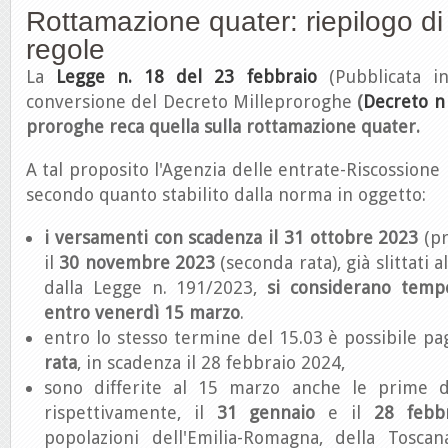
Rottamazione quater: riepilogo di 
regole
La
Legge n. 18 del 23 febbraio
(Pubblicata 
conversione del Decreto Milleproroghe
(
Decreto n
proroghe reca quella sulla rottamazione quater.
A tal proposito l'Agenzia delle entrate-Riscossione
secondo quanto stabilito dalla norma in oggetto:
i versamenti con scadenza il
31 ottobre 2023
(pr
il
30 novembre 2023
(seconda rata), già slittati
dalla Legge n. 191/2023,
si considerano tempes
entro
venerdì 15 marzo
.
entro lo stesso termine del 15.03 è possibile p
rata
, in scadenza il 28 febbraio 2024,
sono differite al 15 marzo anche le prime du
rispettivamente, il
31 gennaio
e il
28 febb
popolazioni dell'Emilia-Romagna, della Tosca