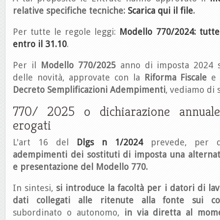
relative specifiche tecniche:
Scarica qui il file
.
Per tutte le regole leggi:
Modello 770/2024: tutte 
entro il 31.10
.
Per il
Modello 770/2025
anno di imposta 2024 s
delle novità, approvate con la
Riforma Fiscale
e i
Decreto Semplificazioni Adempimenti
, vediamo di s
770/ 2025 o dichiarazione annual
erogati
L'art 16 del
Dlgs n 1/2024
prevede, per q
adempimenti dei sostituti di imposta una alternati
e presentazione del Modello 770.
In sintesi,
si introduce la facoltà per i datori di la
dati collegati alle ritenute alla fonte sui c
subordinato o autonomo,
in via diretta al mom