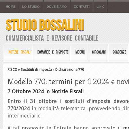
HOME
LO STUDIO
DOVE SIAMO
CONTATTI
LINK
STUDIO BOSSALINI
Commercialista e Revisore Contabile
NOTIZIE FISCALI
DOMANDE E RISPOSTE
MODULI
CIRCOLARI
SCADENZE
FISCO
»
Sostituti di imposta
»
Dichiarazione 770
Modello 770: termini per il 2024 e novi
7 Ottobre 2024
in
Notizie Fiscali
Entro il 31 ottobre i sostituti d'imposta devon
770/2024
in modalità telematica, provvedendo di
intermediario.
A tal proposito le Entrate hanno approvato il
mo