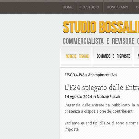
HOME
LO STUDIO
DOVE SIAMO
C
STUDIO BOSSALI
Commercialista e Revisore 
NOTIZIE FISCALI
DOMANDE E RISPOSTE
FISCO
»
IVA
»
Adempimenti Iva
L’F24 spiegato dalle Entr
14 Agosto 2024
in
Notizie Fiscali
L'agenzia delle entrate ha pubblicato la 
presenza a disposizione dei contribuenti.
Vediamo quanti tipi di F24 ci sono e come c
imposte.