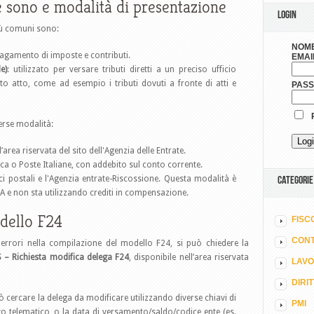
 sono e modalità di presentazione
LOGIN
più comuni sono:
NOME
l pagamento di imposte e contributi.
EMAI
e)
: utilizzato per versare tributi diretti a un preciso ufficio
to atto, come ad esempio i tributi dovuti a fronte di atti e
PAS
R
erse modalità:
l’area riservata del sito dell'Agenzia delle Entrate.
nca o Poste Italiane, con addebito sul conto corrente.
ici postali e l'Agenzia entrate-Riscossione. Questa modalità è
CATEGORIE
IVA e non sta utilizzando crediti in compensazione.
dello F24
FISC
CONT
errori nella compilazione del modello F24, si può chiedere la
S – Richiesta modifica delega F24
, disponibile nell’area riservata
LAV
DIRI
uò cercare la delega da modificare utilizzando diverse chiavi di
PMI
vo telematico, o la data di versamento/saldo/codice ente (es.