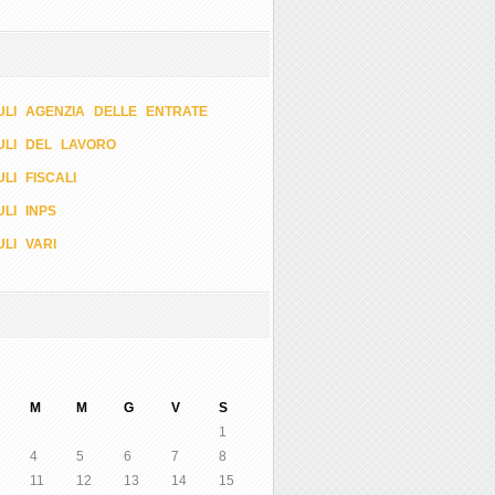
LI AGENZIA DELLE ENTRATE
ULI DEL LAVORO
LI FISCALI
LI INPS
LI VARI
M
M
G
V
S
1
4
5
6
7
8
11
12
13
14
15