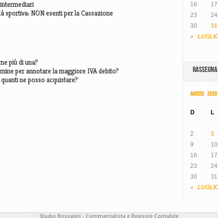
 intermediari
16
17
tà sportiva: NON esenti per la Cassazione
23
24
30
31
« LUGLI
ne più di una?
RASSEGN
rmine per annotare la maggiore IVA debito?
%: quanti ne posso acquistare?
AGOSTO 2026
D
L
2
3
9
10
16
17
23
24
30
31
« LUGLI
Studio Bossalini - Commercialista e Revisore Contabile