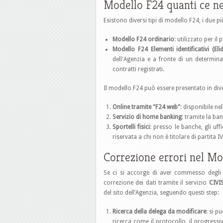
Modello F24 quanti ce ne
Esistono diversi tipi di modello F24, i due 
Modello F24 ordinario
: utilizzato per i
Modello F24 Elementi identificativi (Elid
dell'Agenzia e a fronte di un determina
contratti registrati.
Il modello F24 può essere presentato in div
Online tramite "F24 web"
: disponibile nel
Servizio di home banking
: tramite la ba
Sportelli fisici
: presso le banche, gli uff
riservata a chi non è titolare di partita 
Correzione errori nel Mo
Se ci si accorge di aver commesso degli 
correzione dei dati tramite il servizio
CIVI
del sito dell’Agenzia, seguendo questi step:
Ricerca della delega da modificare
: si p
ricerca come il protocollo, il progressi