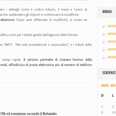
are i dettagli come il codice tributo, il mese e l'anno di
MODULI
 anche suddividere gli importi e confermare le modifiche.
cettazione
: Dopo aver effettuato le modifiche, si riceve un
MODU
MOD
ifica solo per i tributi gestiti dall’Agenzia delle Entrate.
MODU
i “INPS”, “Altri enti previdenziali e assicurativi”, e i tributi della
MODU
MODU
n tempi rapidi.
Il servizio permette di ricevere l’avviso della
mail, all’indirizzo di posta elettronica e/o al numero di telefono
SCADENZE
AGOSTO 2026
D
L
2
3
9
10
e IVA ed esenzione secondo il Notariato