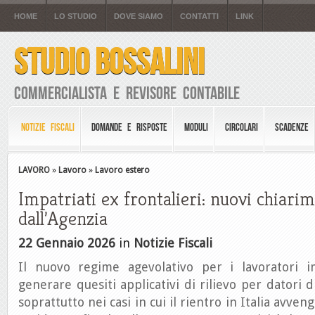
HOME
LO STUDIO
DOVE SIAMO
CONTATTI
LINK
STUDIO BOSSALINI
Commercialista e Revisore Contabile
NOTIZIE FISCALI
DOMANDE E RISPOSTE
MODULI
CIRCOLARI
SCADENZE
LAVORO
»
Lavoro
»
Lavoro estero
Impatriati ex frontalieri: nuovi chiarim
dall’Agenzia
22 Gennaio 2026
in
Notizie Fiscali
Il nuovo regime agevolativo per i lavoratori i
generare quesiti applicativi di rilievo per datori d
soprattutto nei casi in cui il rientro in Italia avve