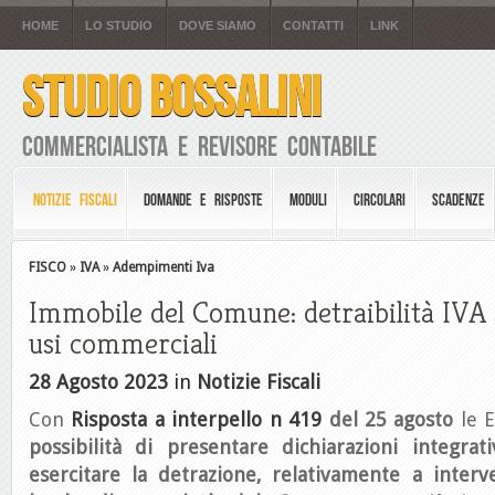
HOME
LO STUDIO
DOVE SIAMO
CONTATTI
LINK
STUDIO BOSSALINI
Commercialista e Revisore Contabile
NOTIZIE FISCALI
DOMANDE E RISPOSTE
MODULI
CIRCOLARI
SCADENZE
FISCO
»
IVA
»
Adempimenti Iva
Immobile del Comune: detraibilità IVA 
usi commerciali
28 Agosto 2023
in
Notizie Fiscali
Con
Risposta a interpello n 419
del 25 agosto
le E
possibilità di presentare dichiarazioni integrat
esercitare la detrazione, relativamente a interv