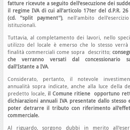
fatture ricevute a seguito dell'esecuzione dei sudde
il regime IVA di cui all'articolo 17­ter del d.P.R. 2
(cd. ''split payment'')
, nell'ambito dell'esercizi
istituzionali.
Tuttavia, al completamento dei lavori, nello speci
utilizzo del locale è emerso che lo stesso verrà
finalità commerciali come sopra descritto;
conseg
che verranno versati dal concessionario sa
dall'Istante a IVA
.
Considerato, pertanto, il notevole investimen
annualità sopra indicate, anche alla luce della d
predetto locale,
il Comune ritiene opportuno retti
dichiarazioni annuali IVA presentate dallo stesso e
poter detrarre il tributo con riferimento all'effet
commerciale.
Al riguardo, sorgono dubbi in merito all'eserc