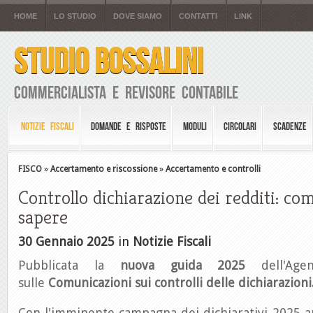
HOME
LO STUDIO
DOVE SIAMO
CONTATTI
LINK
STUDIO BOSSALINI
Commercialista e Revisore Contabile
NOTIZIE FISCALI
DOMANDE E RISPOSTE
MODULI
CIRCOLARI
SCADENZE
FISCO
»
Accertamento e riscossione
»
Accertamento e controlli
Controllo dichiarazione dei redditi: co
sapere
30 Gennaio 2025
in
Notizie Fiscali
Pubblicata la
nuova guida 2025
dell'Agen
sulle
Comunicazioni sui controlli delle dichiarazioni
Con l'imminente campagna dei dichiarativi 2025 a