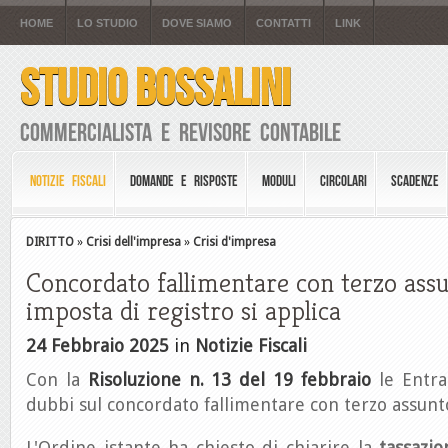
HOME
LO STUDIO
DOVE SIAMO
CONTATTI
LINK
STUDIO BOSSALINI
Commercialista e Revisore Contabile
NOTIZIE FISCALI
DOMANDE E RISPOSTE
MODULI
CIRCOLARI
SCADENZE
DIRITTO
»
Crisi dell'impresa
»
Crisi d'impresa
Concordato fallimentare con terzo assu
imposta di registro si applica
24 Febbraio 2025
in
Notizie Fiscali
Con la
Risoluzione n. 13 del 19 febbraio
le Entra
dubbi sul concordato fallimentare con terzo assunt
L'Ordine istante ha chiesto di chiarire la
tassazio