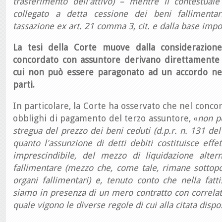
trasferimento dell'attivo) – mentre il contestuale
collegato a detta cessione dei beni fallimenta
tassazione ex art. 21 comma 3, cit. e dalla base impo
La tesi della Corte muove dalla considerazione
concordato con assuntore derivano direttamente d
cui non può essere paragonato ad un accordo nego
parti.
In particolare, la Corte ha osservato che nel concor
obblighi di pagamento del terzo assuntore, «
non p
stregua del prezzo dei beni ceduti (d.p.r. n. 131 del 
quanto l'assunzione di detti debiti costituisce effe
imprescindibile, del mezzo di liquidazione alter
fallimentare (mezzo che, come tale, rimane sottopos
organi fallimentari) e, tenuto conto che nella fat
siamo in presenza di un mero contratto con correlativ
quale vigono le diverse regole di cui alla citata dispo