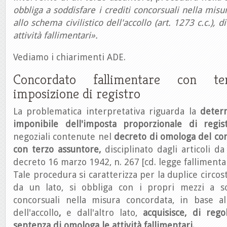
obbliga a soddisfare i crediti concorsuali nella misu
allo schema civilistico dell'accollo (art. 1273 c.c.), d
attività fallimentari».
Vediamo i chiarimenti ADE.
Concordato fallimentare con ter
imposizione di registro
La problematica interpretativa riguarda la
deter
imponibile dell'imposta proporzionale di regis
negoziali contenute nel
decreto di omologa del co
con terzo assuntore,
disciplinato dagli articoli d
decreto 16 marzo 1942, n. 267 [cd. legge fallimentar
Tale procedura si caratterizza per la duplice circo
da un lato, si obbliga con i propri mezzi a so
concorsuali nella misura concordata, in base all
dell'accollo
,
e dall'altro lato,
acquisisce, di regol
sentenza di omologa le attività fallimentari.