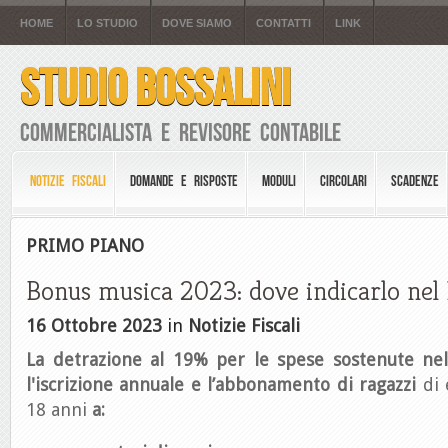
HOME
LO STUDIO
DOVE SIAMO
CONTATTI
LINK
STUDIO BOSSALINI
Commercialista e Revisore Contabile
NOTIZIE FISCALI
DOMANDE E RISPOSTE
MODULI
CIRCOLARI
SCADENZE
PRIMO PIANO
Bonus musica 2023: dove indicarlo nel
16 Ottobre 2023
in
Notizie Fiscali
La detrazione al 19% per le
spese sostenute ne
l'iscrizione annuale e l’abbonamento di ragazzi
di
18 anni
a: