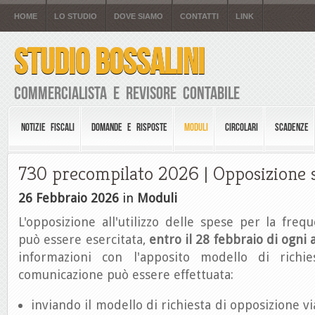
HOME
LO STUDIO
DOVE SIAMO
CONTATTI
LINK
STUDIO BOSSALINI
Commercialista e Revisore Contabile
NOTIZIE FISCALI
DOMANDE E RISPOSTE
MODULI
CIRCOLARI
SCADENZE
730 precompilato 2026 | Opposizione sp
26 Febbraio 2026
in
Moduli
L'opposizione all'utilizzo delle spese per la frequ
può essere esercitata,
entro il 28 febbraio di ogni
informazioni con l'apposito modello di richie
comunicazione può essere effettuata:
inviando il modello di richiesta di opposizione via