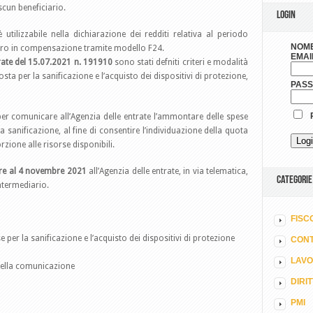
cun beneficiario.
LOGIN
 utilizzabile nella dichiarazione dei redditi relativa al periodo
NOME
ero in compensazione tramite modello F24.
EMAI
trate del 15.07.2021 n. 191910
sono stati defniti criteri e modalità
osta per la sanificazione e l’acquisto dei dispositivi di protezione,
PAS
R
per comunicare all’Agenzia delle entrate l’ammontare delle spese
a sanificazione, al fine di consentire l’individuazione della quota
rzione alle risorse disponibili.
bre al 4 novembre 2021
all’Agenzia delle entrate, in via telematica,
CATEGORIE
ntermediario.
FISC
per la sanificazione e l’acquisto dei dispositivi di protezione
CONT
LAV
 della comunicazione
DIRI
PMI