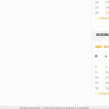
16
17
23
24
30
31
« LUGLI
RASSEGN
AGOSTO 2026
D
L
2
3
9
10
16
17
23
24
30
31
« LUGLI
Studio Bossalini - Commercialista e Revisore Contabile