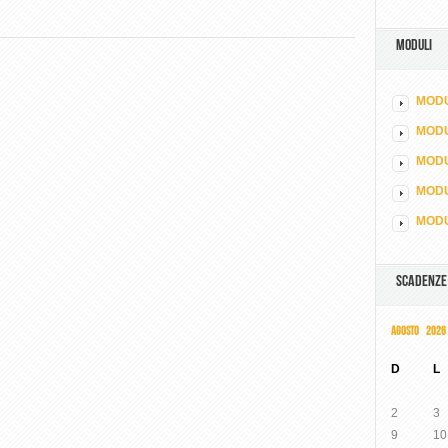
MODULI
MODU
MOD
MODU
MODU
MODU
SCADENZE
AGOSTO 2026
D
L
2
3
9
10