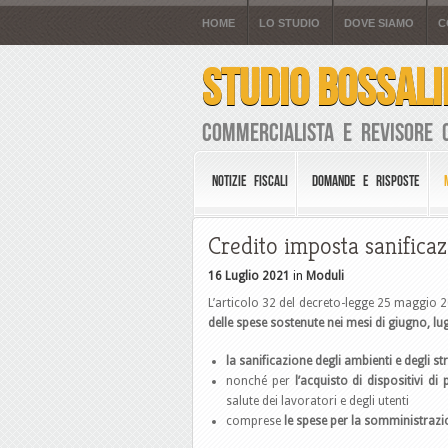
HOME
LO STUDIO
DOVE SIAMO
C
STUDIO BOSSALI
Commercialista e Revisore 
NOTIZIE FISCALI
DOMANDE E RISPOSTE
Credito imposta sanificaz
16 Luglio 2021
in
Moduli
L’articolo 32 del decreto-legge 25 maggio 
delle spese sostenute nei mesi di giugno, lu
la sanificazione degli ambienti e degli st
nonché per
l’acquisto di dispositivi di
salute dei lavoratori e degli utenti
comprese
le spese per la somministraz