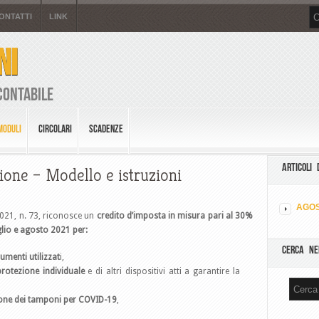
ONTATTI
LINK
NI
Contabile
MODULI
CIRCOLARI
SCADENZE
ARTICOLI 
ione – Modello e istruzioni
AGOS
2021, n. 73, riconosce un
credito d’imposta in misura pari al 30%
glio e agosto 2021 per:
CERCA NE
rumenti utilizzat
i,
 protezione individuale
e di altri dispositivi atti a garantire la
ione dei tamponi per COVID-19
,