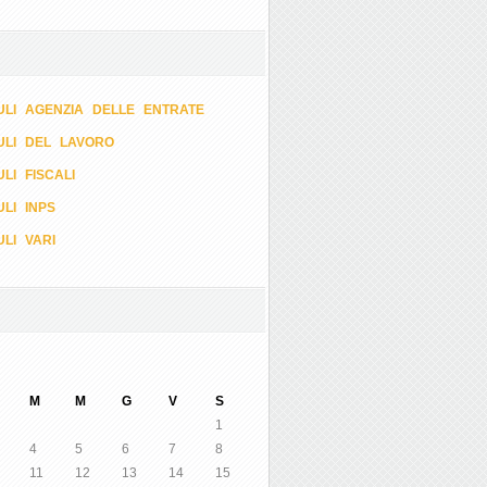
LI AGENZIA DELLE ENTRATE
ULI DEL LAVORO
LI FISCALI
LI INPS
LI VARI
M
M
G
V
S
1
4
5
6
7
8
11
12
13
14
15