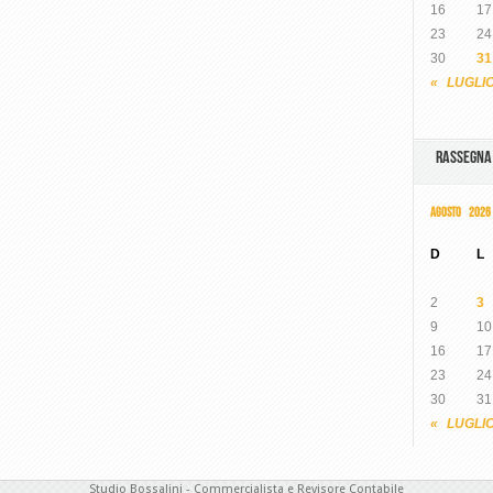
16
17
23
24
30
31
« LUGLI
RASSEGN
AGOSTO 2026
D
L
2
3
9
10
16
17
23
24
30
31
« LUGLI
Studio Bossalini - Commercialista e Revisore Contabile