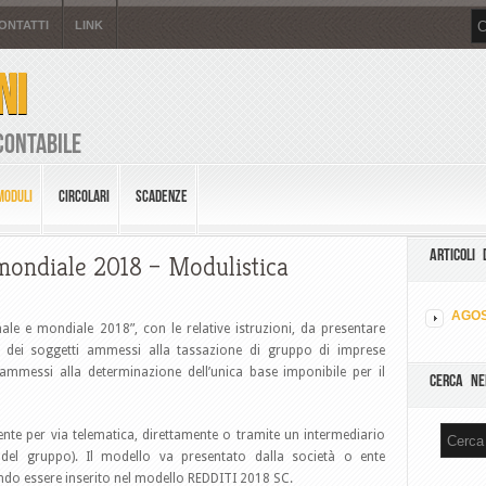
ONTATTI
LINK
NI
Contabile
MODULI
CIRCOLARI
SCADENZE
ARTICOLI 
mondiale 2018 – Modulistica
AGOS
le e mondiale 2018”, con le relative istruzioni, da presentare
ne dei soggetti ammessi alla tassazione di gruppo di imprese
 ammessi alla determinazione dell’unica base imponibile per il
CERCA NE
nte per via telematica, direttamente o tramite un intermediario
à del gruppo). Il modello va presentato dalla società o ente
do essere inserito nel modello REDDITI 2018 SC.