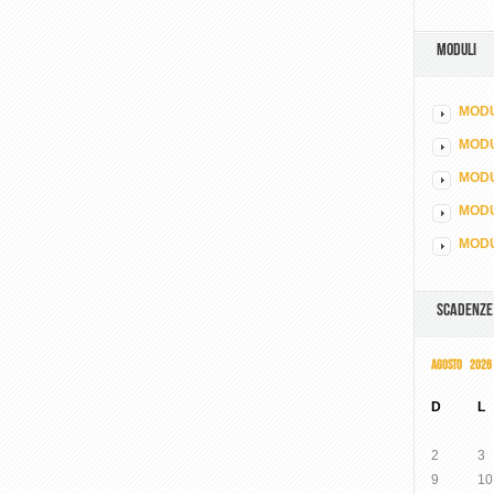
MODULI
MODU
MOD
MODU
MODU
MODU
SCADENZE
AGOSTO 2026
D
L
2
3
9
10