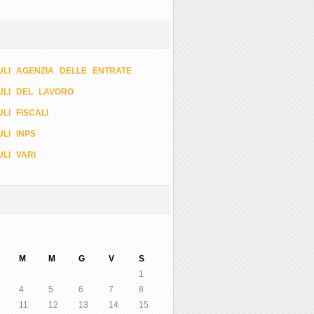
LI AGENZIA DELLE ENTRATE
ULI DEL LAVORO
LI FISCALI
LI INPS
LI VARI
M
M
G
V
S
1
4
5
6
7
8
11
12
13
14
15