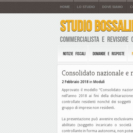
HOME
LO STUDIO
DOVE SIAMO
C
STUDIO BOSSALI
Commercialista e Revisore 
NOTIZIE FISCALI
DOMANDE E RISPOSTE
Consolidato nazionale e 
2 Febbraio 2018
in
Moduli
Approvato il modello “Consolidato naziona
nell’anno 2018 ai fini della dichiarazio
controllate residenti nonché dei soggetti
gruppo di imprese non residenti.
La presentazione può avvenire esclusivame
abilitato (soggetto incaricato o societ
controllante in forma autonoma, non poten