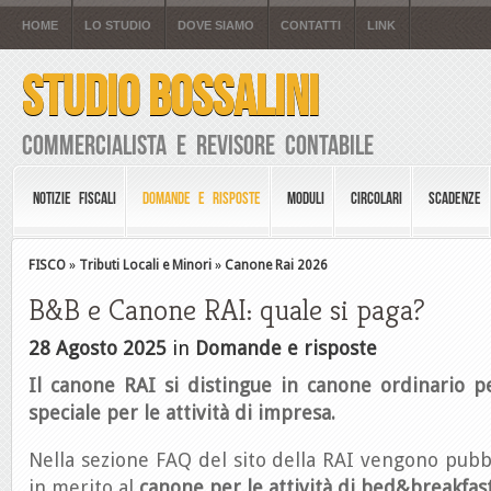
HOME
LO STUDIO
DOVE SIAMO
CONTATTI
LINK
STUDIO BOSSALINI
Commercialista e Revisore Contabile
NOTIZIE FISCALI
DOMANDE E RISPOSTE
MODULI
CIRCOLARI
SCADENZE
FISCO
»
Tributi Locali e Minori
»
Canone Rai 2026
B&B e Canone RAI: quale si paga?
28 Agosto 2025
in
Domande e risposte
Il canone RAI si distingue in canone ordinario p
speciale per le attività di impresa.
Nella sezione FAQ del sito della RAI vengono pubbl
in merito al
canone per le attività di bed&breakfast