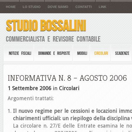
HOME
LO STUDIO
DOVE SIAMO
CONTATTI
LINK
STUDIO BOSSALINI
Commercialista e Revisore Contabile
NOTIZIE FISCALI
DOMANDE E RISPOSTE
MODULI
CIRCOLARI
SCADENZE
INFORMATIVA N. 8 – AGOSTO 2006
1 Settembre 2006
in
Circolari
Argomenti trattati:
Il nuovo regime per le cessioni e locazioni immob
chiarimenti ufficiali: un riepilogo della disciplina
La circolare n. 27/E delle Entrate esamina le n