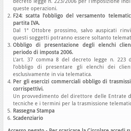
decreto legge n. 223/2006 per l’imposizione indi
queste operazioni.
F24: scatta l’obbligo del versamento telematic
partita IVA.
Dal 1° Ottobre prossimo, salvo auspicati rinvi
questi soggetti potranno essere soltanto telemati
Obbligo di presentazione degli elenchi clien
periodo di imposta 2006.
L’art. 37 comma 8 del decreto legge n. 223 d
l’obbligo di presentare gli elenchi dei clie
esclusivamente in via telematica.
Per gli esercizi commerciali obbligo di trasmiss
corrispettivi.
Un provvedimento del direttore delle Entrate d
tecniche e i termini per la trasmissione telematic
Rassegna Stampa
Scadenziario
Accesso negato - Per scaricare la Circolare accedi su