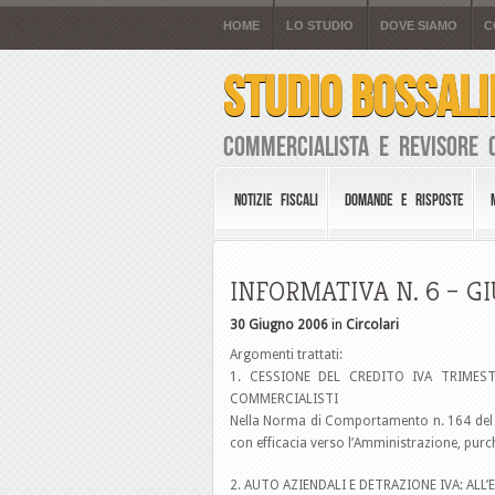
HOME
LO STUDIO
DOVE SIAMO
C
STUDIO BOSSALI
Commercialista e Revisore 
NOTIZIE FISCALI
DOMANDE E RISPOSTE
INFORMATIVA N. 6 – G
30 Giugno 2006
in
Circolari
Argomenti trattati:
1. CESSIONE DEL CREDITO IVA TRIMEST
COMMERCIALISTI
Nella Norma di Comportamento n. 164 del 
con efficacia verso l’Amministrazione, purch
2. AUTO AZIENDALI E DETRAZIONE IVA: ALL’