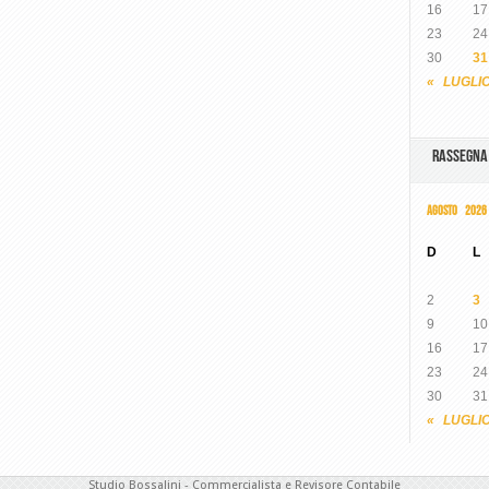
16
17
23
24
30
31
« LUGLI
RASSEGN
AGOSTO 2026
D
L
2
3
9
10
16
17
23
24
30
31
« LUGLI
Studio Bossalini - Commercialista e Revisore Contabile