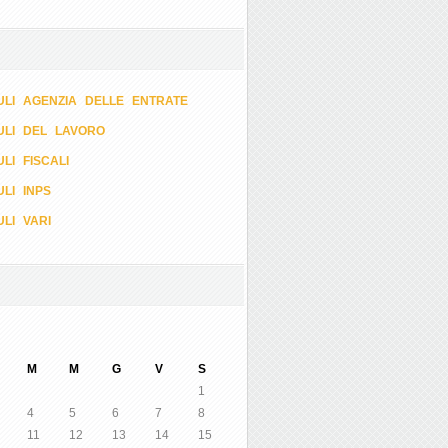
LI AGENZIA DELLE ENTRATE
ULI DEL LAVORO
LI FISCALI
LI INPS
LI VARI
M
M
G
V
S
1
4
5
6
7
8
11
12
13
14
15