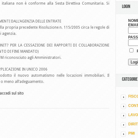
 italiana non è conforme alla Sesta Direttiva Comunitaria. Si
LOGIN
NOME
IMENTI DALL’AGENZIA DELLE ENTRATE
EMAI
ella propria precedente Risoluzione n. 115/2005 circa le regole di
i agenzia.
PAS
NNIT? PER LA CESSAZIONE DEI RAPPORTI DI COLLABORAZIONE
R
TO DI FINE MANDATO)
TFM riconosciuto agli Amministratori.
PPLICAZIONE IN UNICO 2006
rodotto il nuovo automatismo nelle locazioni immobiliari. Il
CATEGORIE
a o meno all’adeguamento.
accedi sul sito
FISC
CONT
LAV
DIRI
PMI