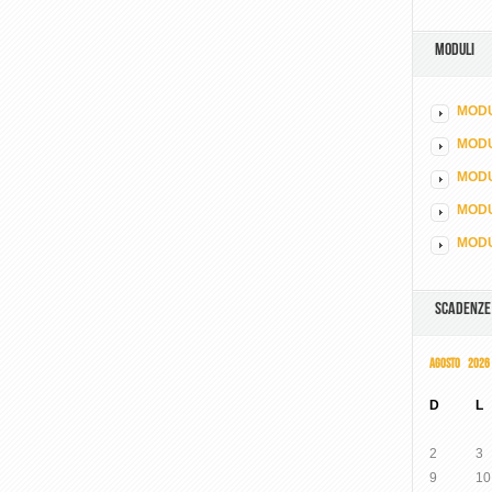
MODULI
MODU
MOD
MODU
MODU
MODU
SCADENZE
AGOSTO 2026
D
L
2
3
9
10