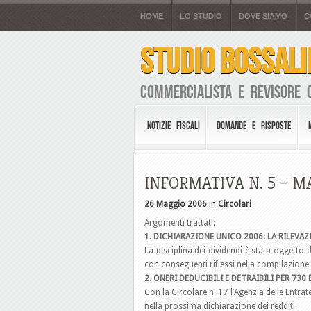
HOME
LO STUDIO
DOVE SIAMO
C
STUDIO BOSSALI
Commercialista e Revisore 
NOTIZIE FISCALI
DOMANDE E RISPOSTE
INFORMATIVA N. 5 – M
26 Maggio 2006
in
Circolari
Argomenti trattati:
1. DICHIARAZIONE UNICO 2006: LA RILEVAZ
La disciplina dei dividendi è stata oggetto 
con conseguenti riflessi nella compilazione 
2. ONERI DEDUCIBILI E DETRAIBILI PER 73
Con la Circolare n. 17 l’Agenzia delle Entrate
nella prossima dichiarazione dei redditi.