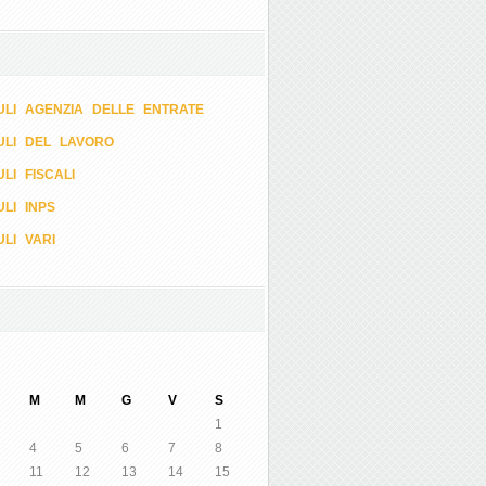
LI AGENZIA DELLE ENTRATE
ULI DEL LAVORO
LI FISCALI
LI INPS
LI VARI
M
M
G
V
S
1
4
5
6
7
8
11
12
13
14
15