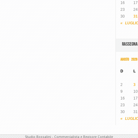
16
17
23
24
30
31
« LUGLI
RASSEGN
AGOSTO 2026
D
L
2
3
9
10
16
17
23
24
30
31
« LUGLI
Studio Bossalini - Commercialista e Revisore Contabile