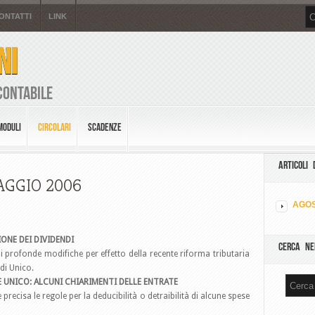
ONTATTI
LINK
NI
Contabile
MODULI
CIRCOLARI
SCADENZE
ARTICOLI 
AGGIO 2006
AGOS
IONE DEI DIVIDENDI
CERCA NE
di profonde modifiche per effetto della recente riforma tributaria
di Unico.
0 E UNICO: ALCUNI CHIARIMENTI DELLE ENTRATE
 precisa le regole per la deducibilità o detraibilità di alcune spese