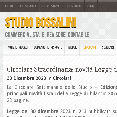
HOME
LO STUDIO
DOVE SIAMO
CONTATTI
LINK
STUDIO BOSSALINI
Commercialista e Revisore Contabile
NOTIZIE FISCALI
DOMANDE E RISPOSTE
MODULI
CIRCOLARI
SCADENZE
Circolare Straordinaria: novità Legge d
30 Dicembre 2023
in
Circolari
La Circolare Settimanale dello Studio –
Edizion
principali novità fiscali della Legge di bilancio 202
28 pagine.
Legge del 30 dicembre 2023 n. 213
pubblicata sul