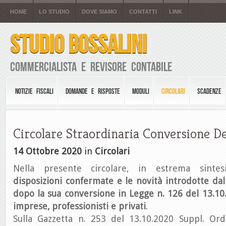
HOME
LO STUDIO
DOVE SIAMO
CONTATTI
LINK
STUDIO BOSSALINI
Commercialista e Revisore Contabile
NOTIZIE FISCALI
DOMANDE E RISPOSTE
MODULI
CIRCOLARI
SCADENZE
Circolare Straordinaria Conversione D
14 Ottobre 2020
in
Circolari
Nella presente circolare, in estrema sintesi
disposizioni confermate e le novità introdotte dal
dopo la sua conversione in Legge n. 126 del 13.1
imprese, professionisti e privati
.
Sulla Gazzetta n. 253 del 13.10.2020 Suppl. Ord