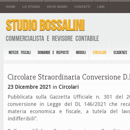
HOME
LO STUDIO
DOVE SIAMO
CONTATTI
LINK
STUDIO BOSSALINI
Commercialista e Revisore Contabile
NOTIZIE FISCALI
DOMANDE E RISPOSTE
MODULI
CIRCOLARI
SCADENZE
Circolare Straordinaria Conversione D.
23 Dicembre 2021
in
Circolari
Pubblicata sulla Gazzetta Ufficiale n. 301 del
conversione in Legge del DL 146/2021 che reca
materia economica e fiscale, a tutela del la
indifferibili”.