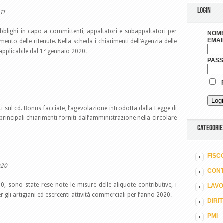
LOGIN
TI
obblighi in capo a committenti, appaltatori e subappaltatori per
NOME
EMAI
mento delle ritenute. Nella scheda i chiarimenti dell’Agenzia delle
applicabile dal 1° gennaio 2020.
PAS
R
ti sul cd. Bonus facciate, l’agevolazione introdotta dalla Legge di
rincipali chiarimenti forniti dall’amministrazione nella circolare
CATEGORIE
FISC
020
CONT
, sono state rese note le misure delle aliquote contributive, i
LAV
r gli artigiani ed esercenti attività commerciali per l’anno 2020.
DIRI
PMI