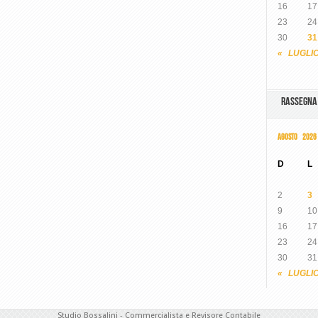
16
17
23
24
30
31
« LUGLI
RASSEGN
AGOSTO 2026
D
L
2
3
9
10
16
17
23
24
30
31
« LUGLI
Studio Bossalini - Commercialista e Revisore Contabile