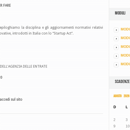
R FARE
MODULI
epiloghiamo la disciplina e gli aggiornamenti normativi relativi
MODU
ative, introdotti in Italia con lo “Startup Act”.
MOD
MODU
MODU
MODU
DELL'AGENZIA DELLE ENTRATE
20
SCADENZE
AGOSTO 2026
accedi sul sito
D
L
2
3
9
10