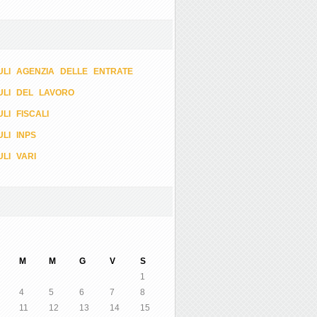
LI AGENZIA DELLE ENTRATE
ULI DEL LAVORO
LI FISCALI
LI INPS
LI VARI
M
M
G
V
S
1
4
5
6
7
8
11
12
13
14
15