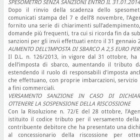
SPESOMETRO SENZA SANZIONI ENTRO IL 31.01.201
Dopo il rinvio della scadenza dello spesome
comunicati stampa del 7 e dell’8 novembre, l’Age
fornito una serie di chiarimenti sull’adempimento,
domande più frequenti, tra cui si ricorda fin da subi
sanzioni per gli invii effettuati entro il 31 gennaio 
AUMENTO DELL’IMPOSTA DI SBARCO A 2,5 EURO PE
Il D.L. n. 126/2013, in vigore dal 31 ottobre, ha r
dell’imposta di sbarco, aumentando il tributo 
estendendo il ruolo di responsabili d’imposta anch
che effettuano, con proprie imbarcazioni, servizio
a fini commerciali.
VERSAMENTO SANZIONE IN CASO DI DICHIAR
OTTENERE LA SOSPENSIONE DELLA RISCOSSIONE
Con la Risoluzione n. 72/E del 28 ottobre, l’Age
istituito il codice tributo per il versamento dell
contribuente debitore che ha presentato una dich
al concessionario della riscossione per ott