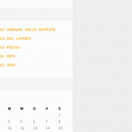
LI AGENZIA DELLE ENTRATE
ULI DEL LAVORO
LI FISCALI
LI INPS
LI VARI
M
M
G
V
S
1
4
5
6
7
8
11
12
13
14
15