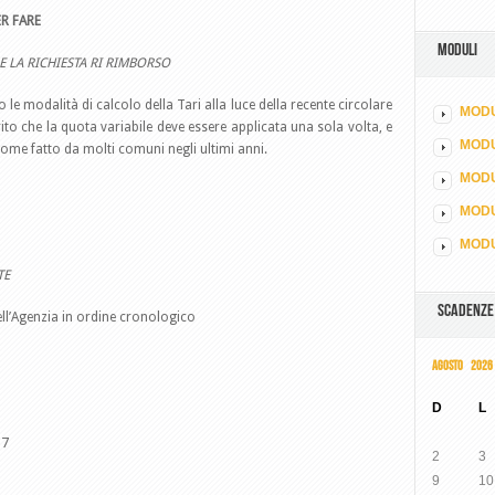
R FARE
MODULI
E LA RICHIESTA RI RIMBORSO
le modalità di calcolo della Tari alla luce della recente circolare
MODU
ito che la quota variabile deve essere applicata una sola volta, e
MOD
come fatto da molti comuni negli ultimi anni.
MODU
MODU
MODU
TE
SCADENZE
dell’Agenzia in ordine cronologico
AGOSTO 2026
D
L
17
2
3
9
10