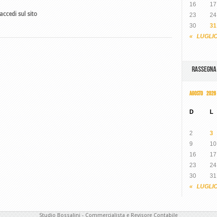
16
17
accedi sul sito
23
24
30
31
« LUGLI
RASSEGN
AGOSTO 2026
D
L
2
3
9
10
16
17
23
24
30
31
« LUGLI
Studio Bossalini - Commercialista e Revisore Contabile