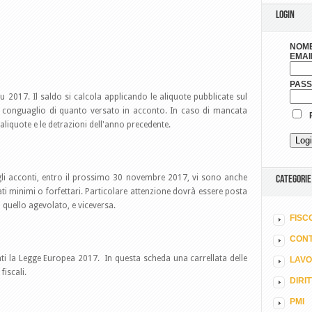
LOGIN
NOME
EMAI
PAS
u 2017. Il saldo si calcola applicando le aliquote pubblicate sul
, a conguaglio di quanto versato in acconto. In caso di mancata
R
 aliquote e le detrazioni dell'anno precedente.
egli acconti, entro il prossimo 30 novembre 2017, vi sono anche
CATEGORIE
i minimi o forfettari. Particolare attenzione dovrà essere posta
 quello agevolato, e viceversa.
FISC
CONT
ti la Legge Europea 2017. In questa scheda una carrellata delle
LAV
fiscali.
DIRI
PMI