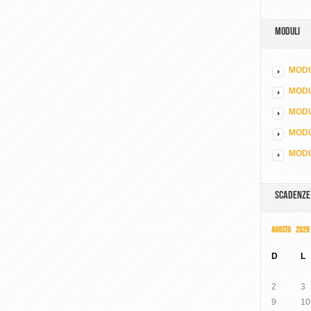
MODULI
MODU
MOD
MODU
MODU
MODU
SCADENZE
AGOSTO 2026
D
L
2
3
9
10