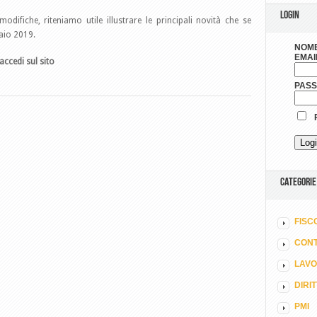
LOGIN
difiche, riteniamo utile illustrare le principali novità che se
aio 2019.
NOME
EMAI
accedi sul sito
PAS
R
CATEGORIE
FISC
CONT
LAV
DIRI
PMI