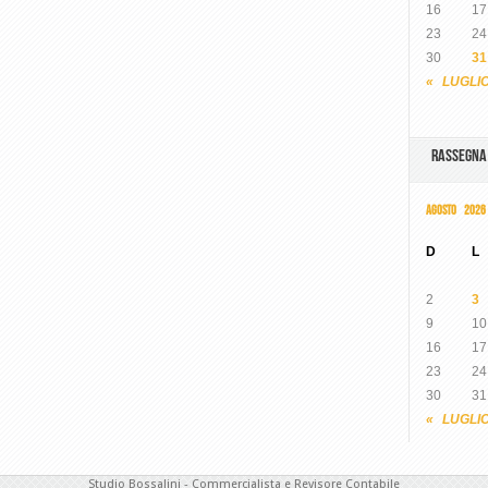
16
17
23
24
30
31
« LUGLI
RASSEGN
AGOSTO 2026
D
L
2
3
9
10
16
17
23
24
30
31
« LUGLI
Studio Bossalini - Commercialista e Revisore Contabile