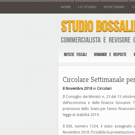
HOME
LO STUDIO
DOVE SIAMO
C
STUDIO BOSSALI
Commercialista e Revisore 
NOTIZIE FISCALI
DOMANDE E RISPOSTE
Circolare Settimanale per
8 Novembre 2018
in
Circolari
Il Consiglio dei Ministri n. 23 del 15 otto
dell’economia e delle finanze Giovanni T
previsione dello Stato per l’anno finanziari
legge di stabilità 2019.
Il DDL numero 1334, è stato assegnato a
Novembre 2018. Possibile la presentazione