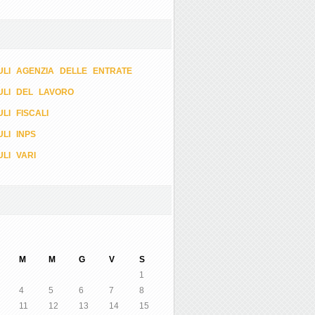
LI AGENZIA DELLE ENTRATE
ULI DEL LAVORO
LI FISCALI
LI INPS
LI VARI
M
M
G
V
S
1
4
5
6
7
8
11
12
13
14
15