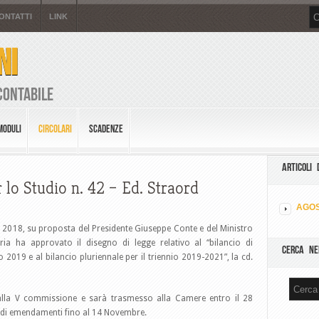
ONTATTI
LINK
NI
Contabile
MODULI
CIRCOLARI
SCADENZE
ARTICOLI 
 lo Studio n. 42 – Ed. Straord
AGOS
bre 2018, su proposta del Presidente Giuseppe Conte e del Ministro
ria ha approvato il disegno di legge relativo al “bilancio di
CERCA NE
o 2019 e al bilancio pluriennale per il triennio 2019-2021”, la cd.
lla V commissione e sarà trasmesso alla Camere entro il 28
 di emendamenti fino al 14 Novembre.