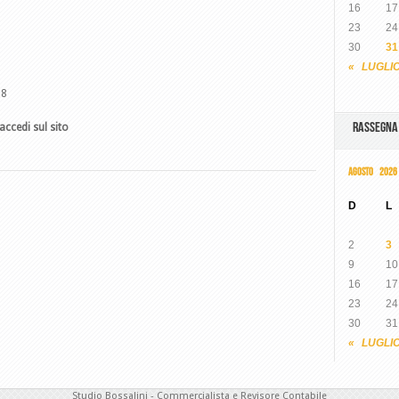
16
17
23
24
30
31
« LUGLI
18
RASSEGN
accedi sul sito
AGOSTO 2026
D
L
2
3
9
10
16
17
23
24
30
31
« LUGLI
Studio Bossalini - Commercialista e Revisore Contabile