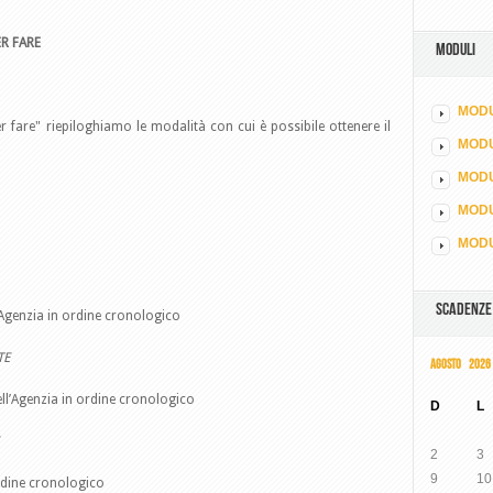
R FARE
MODULI
MODU
r fare" riepiloghiamo le modalità con cui è possibile ottenere il
MOD
MODU
MODU
MODU
SCADENZE
l’Agenzia in ordine cronologico
TE
AGOSTO 2026
dell’Agenzia in ordine cronologico
D
L
2
3
9
10
ordine cronologico