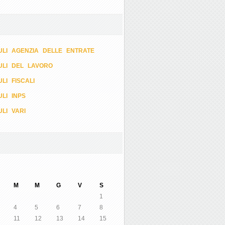
LI AGENZIA DELLE ENTRATE
ULI DEL LAVORO
LI FISCALI
LI INPS
LI VARI
M
M
G
V
S
1
4
5
6
7
8
11
12
13
14
15