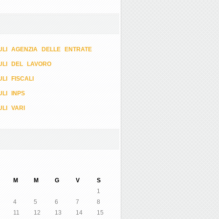
LI AGENZIA DELLE ENTRATE
ULI DEL LAVORO
LI FISCALI
LI INPS
LI VARI
M
M
G
V
S
1
4
5
6
7
8
11
12
13
14
15