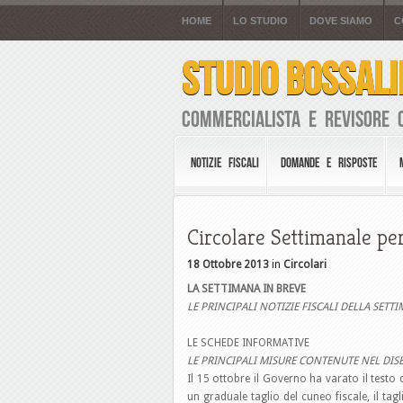
HOME
LO STUDIO
DOVE SIAMO
C
STUDIO BOSSALI
Commercialista e Revisore 
NOTIZIE FISCALI
DOMANDE E RISPOSTE
Circolare Settimanale per
18 Ottobre 2013
in
Circolari
LA SETTIMANA IN BREVE
LE PRINCIPALI NOTIZIE FISCALI DELLA SETT
LE SCHEDE INFORMATIVE
LE PRINCIPALI MISURE CONTENUTE NEL DISE
Il 15 ottobre il Governo ha varato il testo d
un graduale taglio del cuneo fiscale, il tagl