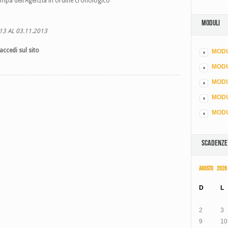
ampa dell’Agenzia in ordine cronologico
MODULI
13 AL 03.11.2013
accedi sul sito
MODU
MOD
MODU
MODU
MODU
SCADENZE
AGOSTO 2026
D
L
2
3
9
10