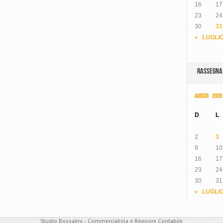
16
17
23
24
30
31
« LUGLI
RASSEGN
AGOSTO 2026
D
L
2
3
9
10
16
17
23
24
30
31
« LUGLI
Studio Bossalini - Commercialista e Revisore Contabile