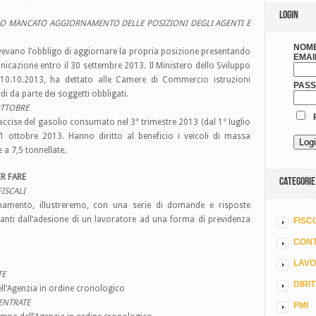
LOGIN
 O MANCATO AGGIORNAMENTO DELLE POSIZIONI DEGLI AGENTI E
NOME
vevano l’obbligo di aggiornare la propria posizione presentando
EMAI
icazione entro il 30 settembre 2013. Il Ministero dello Sviluppo
10.10.2013, ha dettato alle Camere di Commercio istruzioni
PAS
di da parte dei soggetti obbligati.
OTTOBRE
R
ccise del gasolio consumato nel 3° trimestre 2013 (dal 1° luglio
1 ottobre 2013. Hanno diritto al beneficio i veicoli di massa
 a 7,5 tonnellate.
R FARE
CATEGORIE
ISCALI
namento, illustreremo, con una serie di domande e risposte
ivanti dall’adesione di un lavoratore ad una forma di previdenza
FISC
CONT
LAV
TE
DIRI
dell’Agenzia in ordine cronologico
ENTRATE
PMI