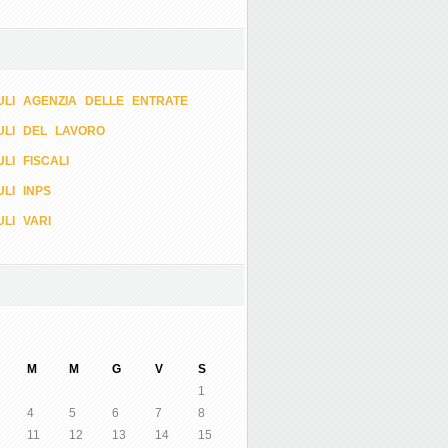
LI AGENZIA DELLE ENTRATE
ULI DEL LAVORO
LI FISCALI
LI INPS
LI VARI
M
M
G
V
S
1
4
5
6
7
8
11
12
13
14
15