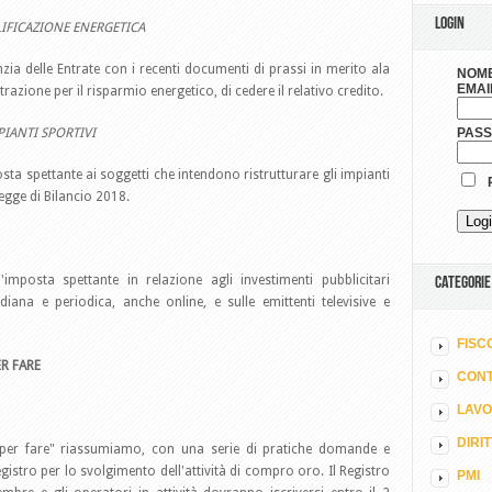
LOGIN
IFICAZIONE ENERGETICA
enzia delle Entrate con i recenti documenti di prassi in merito ala
NOME
EMAI
etrazione per il risparmio energetico, di cedere il relativo credito.
PIANTI SPORTIVI
PAS
osta spettante ai soggetti che intendono ristrutturare gli impianti
R
Legge di Bilancio 2018.
'imposta spettante in relazione agli investimenti pubblicitari
CATEGORIE
diana e periodica, anche online, e sulle emittenti televisive e
FISC
R FARE
CONT
LAV
DIRI
e per fare" riassumiamo, con una serie di pratiche domande e
egistro per lo svolgimento dell'attività di compro oro. Il Registro
PMI