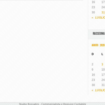
16
17
23
24
30
31
« LUGLI
RASSEGN
AGOSTO 2026
D
L
2
3
9
10
16
17
23
24
30
31
« LUGLI
Studio Bossalini - Commercialista e Revisore Contabile