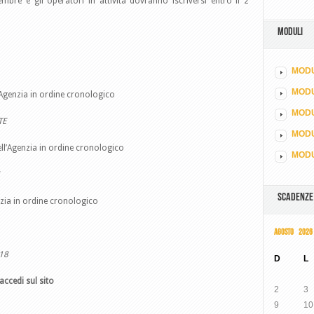
bre e gli operatori in attività dovranno iscriversi entro il 2
MODULI
MODU
MOD
l’Agenzia in ordine cronologico
MODU
TE
MODU
dell’Agenzia in ordine cronologico
MODU
E
SCADENZE
nzia in ordine cronologico
AGOSTO 2026
18
D
L
accedi sul sito
2
3
9
10