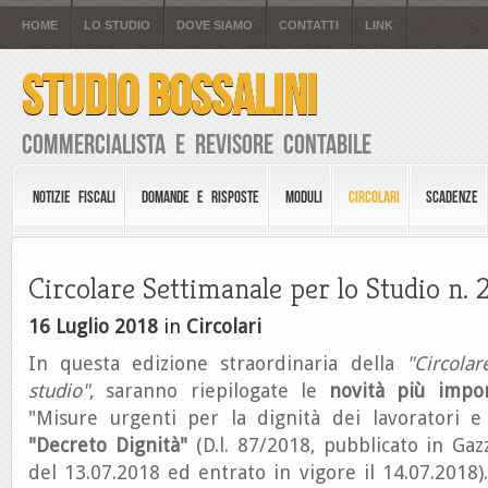
HOME
LO STUDIO
DOVE SIAMO
CONTATTI
LINK
STUDIO BOSSALINI
Commercialista e Revisore Contabile
NOTIZIE FISCALI
DOMANDE E RISPOSTE
MODULI
CIRCOLARI
SCADENZE
Circolare Settimanale per lo Studio n. 
16 Luglio 2018
in
Circolari
In questa edizione straordinaria della
"Circola
studio"
, saranno riepilogate le
novità più impo
"Misure urgenti per la dignità dei lavoratori e 
"Decreto Dignità"
(D.l. 87/2018, pubblicato in Gazz
del 13.07.2018 ed entrato in vigore il 14.07.2018)