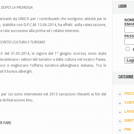
LOGIN
CO DOPO LA PROROGA
rivanti da UNICO per i contribuenti che svolgono attività per le
NOME
EMAI
e, stabilita con D.P.C.M. 13.06.2014, ha effetti sulla rateizzazione,
rate successive alla prima ed i relativi interessi.
PAS
DECRETO CULTURA E TURISMO
R
 83 del 31.05.2014, in vigore dal 1° giugno scorso), sono state
incentivare i settori del turismo e della cultura nel nostro Paese,
co e migliorare l'offerta turistico-alberghiera italiana. Tra le
ed il bonus alberghi.
CATEGORIE
FISC
per cui sono intervenute nel 2013 variazioni rilevanti ai fini del
a dichiarazione Imu.
CONT
LAV
DIRI
R FARE
PMI