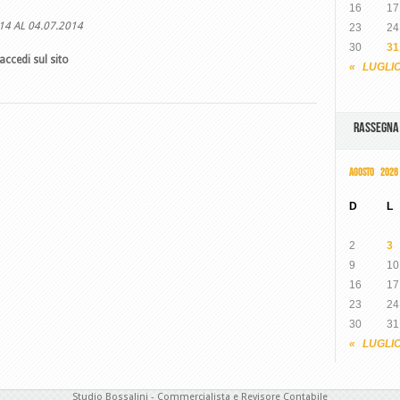
16
17
14 AL 04.07.2014
23
24
30
31
accedi sul sito
« LUGLI
RASSEGN
AGOSTO 2026
D
L
2
3
9
10
16
17
23
24
30
31
« LUGLI
Studio Bossalini - Commercialista e Revisore Contabile