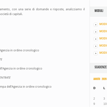
namento, con una serie di domande e risposte, analizziamo il
MODULI
cietà di capitali.
MODU
MOD
MODU
MODU
l’Agenzia in ordine cronologico
MODU
TE
SCADENZE
dell’Agenzia in ordine cronologico
ENTRATE
AGOSTO 2026
ampa dell’Agenzia in ordine cronologico
D
L
2
3
9
10