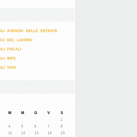
LI AGENZIA DELLE ENTRATE
ULI DEL LAVORO
LI FISCALI
LI INPS
LI VARI
M
M
G
V
S
1
4
5
6
7
8
11
12
13
14
15