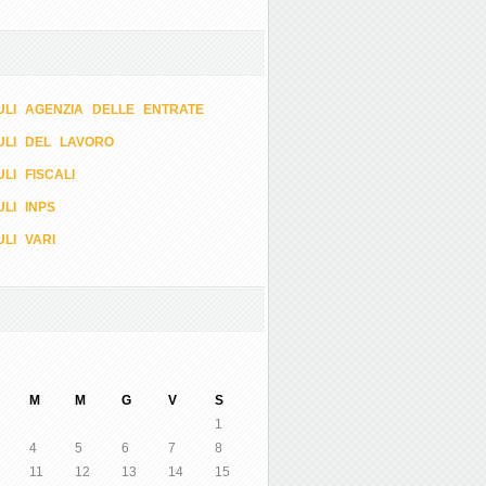
LI AGENZIA DELLE ENTRATE
ULI DEL LAVORO
LI FISCALI
LI INPS
LI VARI
M
M
G
V
S
1
4
5
6
7
8
11
12
13
14
15