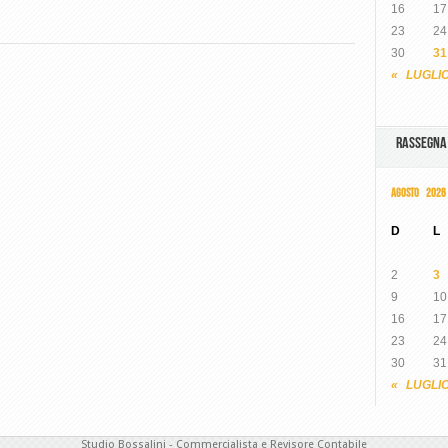
16
17
23
24
30
31
« LUGLI
RASSEGN
AGOSTO 2026
D
L
2
3
9
10
16
17
23
24
30
31
« LUGLI
Studio Bossalini - Commercialista e Revisore Contabile