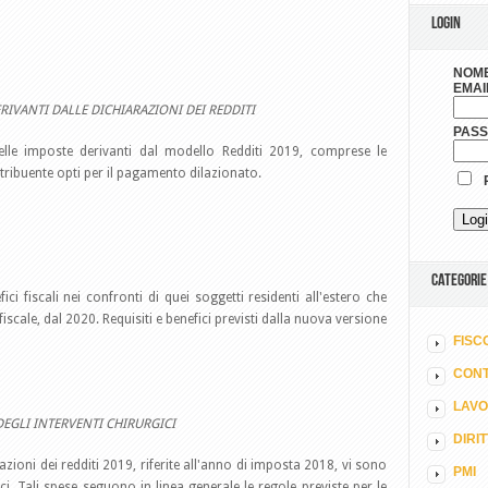
LOGIN
NOME
EMAI
RIVANTI DALLE DICHIARAZIONI DEI REDDITI
PAS
elle imposte derivanti dal modello Redditi 2019, comprese le
ntribuente opti per il pagamento dilazionato.
R
CATEGORIE
ci fiscali nei confronti di quei soggetti residenti all'estero che
fiscale, dal 2020. Requisiti e benefici previsti dalla nuova versione
FISC
CONT
LAV
DEGLI INTERVENTI CHIRURGICI
DIRI
arazioni dei redditi 2019, riferite all'anno di imposta 2018, vi sono
PMI
ici. Tali spese seguono in linea generale le regole previste per le