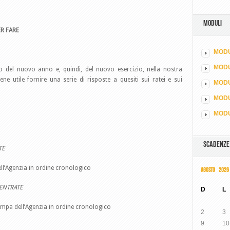
MODULI
R FARE
MODU
MOD
io del nuovo anno e, quindi, del nuovo esercizio, nella nostra
ne utile fornire una serie di risposte a quesiti sui ratei e sui
MODU
MODU
MODU
SCADENZE
TE
dell’Agenzia in ordine cronologico
AGOSTO 2026
 ENTRATE
D
L
ampa dell’Agenzia in ordine cronologico
2
3
9
10