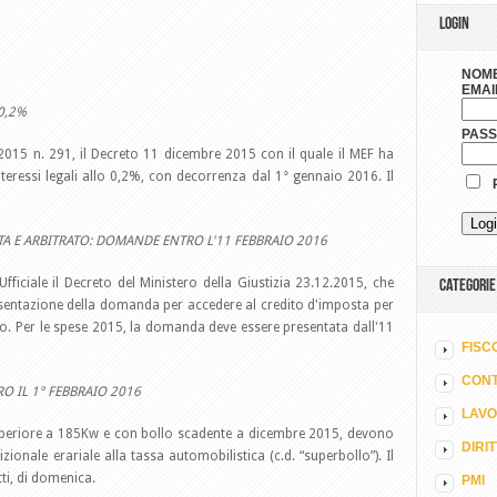
LOGIN
NOME
EMAI
0,2%
PAS
2015 n. 291, il Decreto 11 dicembre 2015 con il quale il MEF ha
teressi legali allo 0,2%, con decorrenza dal 1° gennaio 2016. Il
R
TA E ARBITRATO: DOMANDE ENTRO L'11 FEBBRAIO 2016
Ufficiale il Decreto del Ministero della Giustizia 23.12.2015, che
CATEGORIE
resentazione della domanda per accedere al credito d'imposta per
ato. Per le spese 2015, la domanda deve essere presentata dall'11
FISC
CONT
O IL 1° FEBBRAIO 2016
LAV
uperiore a 185Kw e con bollo scadente a dicembre 2015, devono
DIRI
zionale erariale alla tassa automobilistica (c.d. “superbollo”). Il
ti, di domenica.
PMI