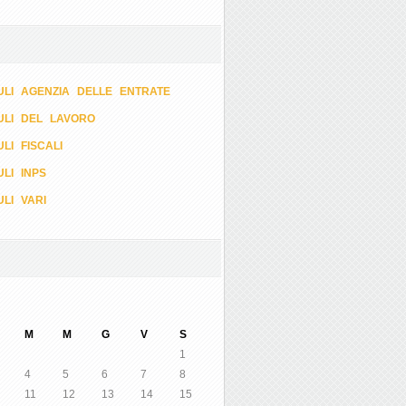
LI AGENZIA DELLE ENTRATE
ULI DEL LAVORO
LI FISCALI
LI INPS
LI VARI
M
M
G
V
S
1
4
5
6
7
8
11
12
13
14
15