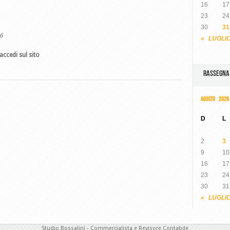
16
17
23
24
30
31
6
« LUGLI
accedi sul sito
RASSEGN
AGOSTO 2026
D
L
2
3
9
10
16
17
23
24
30
31
« LUGLI
Studio Bossalini - Commercialista e Revisore Contabile