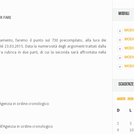
MODULI
R FARE
MODU
MOD
namento, faremo il punto sul 730 precompilato, alla luce dei
 del 23.03.2015. Data la numerosità degli argomenti trattati dalla
MODU
ra rubrica in due parti, di cui la seconda sarà affrontata nella
MODU
MODU
SCADENZE
AGOSTO 2026
l’Agenzia in ordine cronologico
D
L
2
3
dell’Agenzia in ordine cronologico
9
10