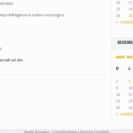
16
17
ENTRATE
23
24
ampa dell’Agenzia in ordine cronologico
30
31
« LUGLI
RASSEGN
5
AGOSTO 2026
accedi sul sito
D
L
2
3
9
10
16
17
23
24
30
31
« LUGLI
Studio Bossalini - Commercialista e Revisore Contabile