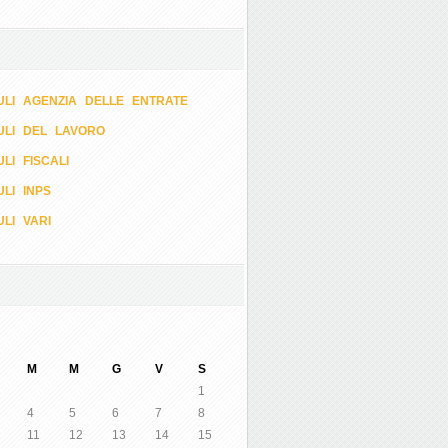
LI AGENZIA DELLE ENTRATE
ULI DEL LAVORO
LI FISCALI
LI INPS
LI VARI
M
M
G
V
S
1
4
5
6
7
8
11
12
13
14
15