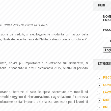
LOGIN
NOME
EMAI
NE UNICA 2015 DA PARTE DELL'INPS
PAS
zione dei redditi, si riepilogano le modalità di rilascio della
, illustrate recentemente dall'Istituto stesso con la circolare 71
R
to, novità più importante di quest'anno sui dichiarativi, si
CATEGORIE
ella le scadenze di tutti i dichiarativi 2015, relativi al periodo
FISC
CONT
potranno detrarre al 50% le spese sostenute per mobili ed
LAV
l'immobile oggetto di ristrutturazione. L'agevolazione è concessa
DIRI
endentemente dall'importo delle spese sostenute per i lavori di
PMI