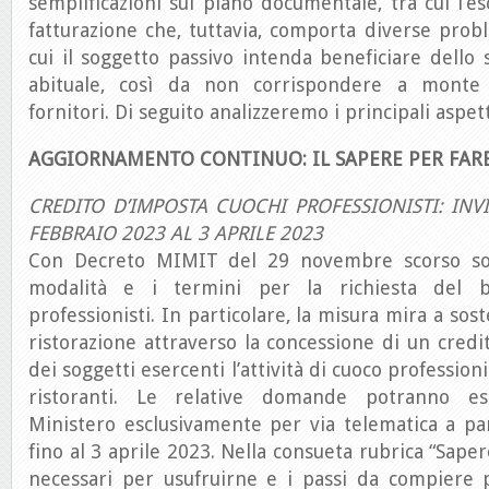
semplificazioni sul piano documentale, tra cui l’es
fatturazione che, tuttavia, comporta diverse prob
cui il soggetto passivo intenda beneficiare dello 
abituale, così da non corrispondere a monte 
fornitori. Di seguito analizzeremo i principali aspet
AGGIORNAMENTO CONTINUO: IL SAPERE PER FAR
CREDITO D’IMPOSTA CUOCHI PROFESSIONISTI: IN
FEBBRAIO 2023 AL 3 APRILE 2023
Con Decreto MIMIT del 29 novembre scorso son
modalità e i termini per la richiesta del 
professionisti. In particolare, la misura mira a sost
ristorazione attraverso la concessione di un credi
dei soggetti esercenti l’attività di cuoco profession
ristoranti. Le relative domande potranno es
Ministero esclusivamente per via telematica a pa
fino al 3 aprile 2023. Nella consueta rubrica “Sapere
necessari per usufruirne e i passi da compiere 