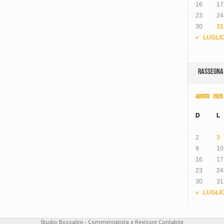
16
17
23
24
30
31
« LUGLI
RASSEGN
AGOSTO 2026
D
L
2
3
9
10
16
17
23
24
30
31
« LUGLI
Studio Bossalini - Commercialista e Revisore Contabile