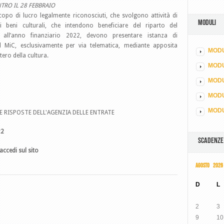
NTRO IL 28 FEBBRAIO
copo di lucro legalmente riconosciuti, che svolgono attività di
MODULI
 beni culturali, che intendono beneficiare del riparto del
vo all’anno finanziario 2022, devono presentare istanza di
al MiC, esclusivamente per via telematica, mediante apposita
MODU
tero della cultura.
MOD
MODU
MODU
MODU
E RISPOSTE DELL'AGENZIA DELLE ENTRATE
22
SCADENZE
accedi sul sito
AGOSTO 2026
D
L
2
3
9
10