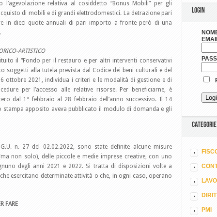
l’agevolazione relativa al cosiddetto “Bonus Mobili” per gli
LOGIN
l’acquisto di mobili e di grandi elettrodomestici. La detrazione pari
re in dieci quote annuali di pari importo a fronte però di una
.
NOME
EMAI
ORICO-ARTISTICO
PAS
tuito il “Fondo per il restauro e per altri interventi conservativi
co soggetti alla tutela prevista dal Codice dei beni culturali e del
6 ottobre 2021, individua i criteri e le modalità di gestione e di
R
ure per l’accesso alle relative risorse. Per beneficiarne, è
ro dal 1° febbraio al 28 febbraio dell’anno successivo. Il 14
o stampa apposito aveva pubblicato il modulo di domanda e gli
CATEGORIE
 G.U. n. 27 del 02.02.2022, sono state definite alcune misure
FISC
(ma non solo), delle piccole e medie imprese creative, con uno
nuno degli anni 2021 e 2022. Si tratta di disposizioni volte a
CONT
e che esercitano determinate attività o che, in ogni caso, operano
LAV
DIRI
R FARE
PMI