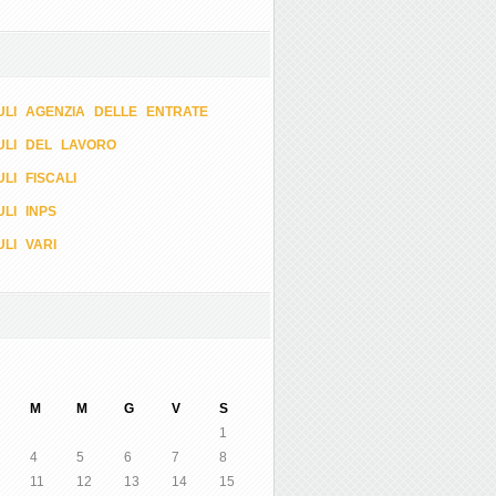
LI AGENZIA DELLE ENTRATE
ULI DEL LAVORO
LI FISCALI
LI INPS
LI VARI
M
M
G
V
S
1
4
5
6
7
8
11
12
13
14
15