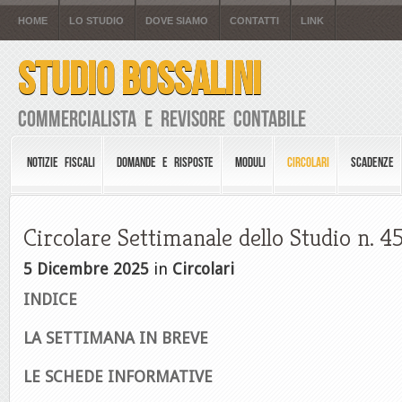
HOME
LO STUDIO
DOVE SIAMO
CONTATTI
LINK
STUDIO BOSSALINI
Commercialista e Revisore Contabile
NOTIZIE FISCALI
DOMANDE E RISPOSTE
MODULI
CIRCOLARI
SCADENZE
Circolare Settimanale dello Studio n. 4
5 Dicembre 2025
in
Circolari
INDICE
LA SETTIMANA IN BREVE
LE S
CHEDE INFORMATIVE