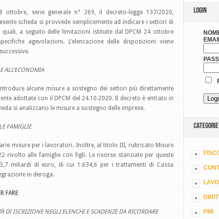
LOGIN
28 ottobre, serie generale n° 269, il decreto-legge 137/2020,
esente scheda si provvede semplicemente ad indicare i settori di
ai quali, a seguito delle limitazioni istituite dal DPCM 24 ottobre
NOME
EMAI
pecifiche agevolazioni. L’elencazione delle disposizioni viene
successive.
PAS
 E ALL’ECONOMIA
R
, introduce alcune misure a sostegno dei settori più direttamente
emente adottate con il DPCM del 24.10.2020. Il decreto è entrato in
cheda si analizzano le misure a sostegno delle imprese.
CATEGORIE
LE FAMIGLIE
varie misure per i lavoratori. Inoltre, al titolo III, rubricato Misure
FISC
22 rivolto alle famiglie con figli. Le risorse stanziate per queste
7 miliardi di euro, di cui 1.634,6 per i trattamenti di Cassa
CONT
egrazione in deroga.
LAV
R FARE
DIRI
TÀ DI ISCRIZIONE NEGLI ELENCHI E SCADENZE DA RICORDARE
PMI