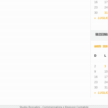
16
17
23
24
30
31
« LUGLI
RASSEGN
AGOSTO 2026
D
L
2
3
9
10
16
17
23
24
30
31
« LUGLI
Studio Bossalini - Commercialista e Revisore Contabile