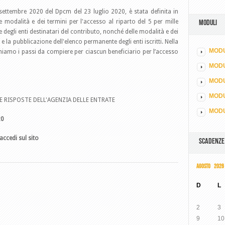
settembre 2020 del Dpcm del 23 luglio 2020, è stata definita in
 modalità e dei termini per l'accesso al riparto del 5 per mille
MODULI
e degli enti destinatari del contributo, nonché delle modalità e dei
 la pubblicazione dell'elenco permanente degli enti iscritti. Nella
MODU
hiamo i passi da compiere per ciascun beneficiario per l’accesso
MOD
MODU
MODU
E RISPOSTE DELL'AGENZIA DELLE ENTRATE
MODU
20
accedi sul sito
SCADENZE
AGOSTO 2026
D
L
2
3
9
10