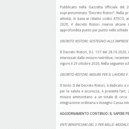
Pubblicato nella Gazzetta Ufficiale del 
soprannominato “Decreto Ristori”. Nella pr
attività, in base ai relativi codici ATECO, 
2020, il decreto Ristori riserva alcune s
approfondita punto per punto nelle schede 
DECRETO RISTORI: SOSTEGNO ALLE IMPRESE
Il Decreto Ristori, D.l. 137 del 28.10.2020
interessati dalle misure restrittive, recent
vigore il 29 ottobre 2020. Nella seguente s
DECRETO RISTORI: MISURE PER IL LAVORO E 
Il titolo II del Decreto Ristori, è dedicato a 
per la salute e sicurezza, è presente l’art. 
misure ammontano a un totale di circa 3,
integrazione ordinaria e Assegno Cassa int
AGGIORNAMENTO CONTINUO: IL SAPERE PE
ENTI BENEFICIARI DEL 5 PER MILLE: MODALI