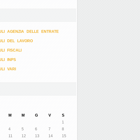
LI AGENZIA DELLE ENTRATE
ULI DEL LAVORO
LI FISCALI
LI INPS
LI VARI
M
M
G
V
S
1
4
5
6
7
8
11
12
13
14
15