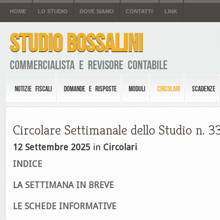
HOME
LO STUDIO
DOVE SIAMO
CONTATTI
LINK
STUDIO BOSSALINI
Commercialista e Revisore Contabile
NOTIZIE FISCALI
DOMANDE E RISPOSTE
MODULI
CIRCOLARI
SCADENZE
Circolare Settimanale dello Studio n. 3
12 Settembre 2025
in
Circolari
INDICE
LA SETTIMANA IN BREVE
LE S
CHEDE INFORMATIVE