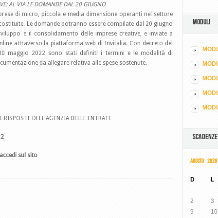
IVE: AL VIA LE DOMANDE DAL 20 GIUGNO
 imprese di micro, piccola e media dimensione operanti nel settore
MODULI
à costituite. Le domande potranno essere compilate dal 20 giugno
 sviluppo e il consolidamento delle imprese creative, e inviate a
nline attraverso la piattaforma web di Invitalia. Con decreto del
MODU
0 maggio 2022 sono stati definiti i termini e le modalità di
umentazione da allegare relativa alle spese sostenute.
MOD
MODU
MODU
MODU
E RISPOSTE DELL'AGENZIA DELLE ENTRATE
SCADENZE
22
accedi sul sito
AGOSTO 2026
D
L
2
3
9
10