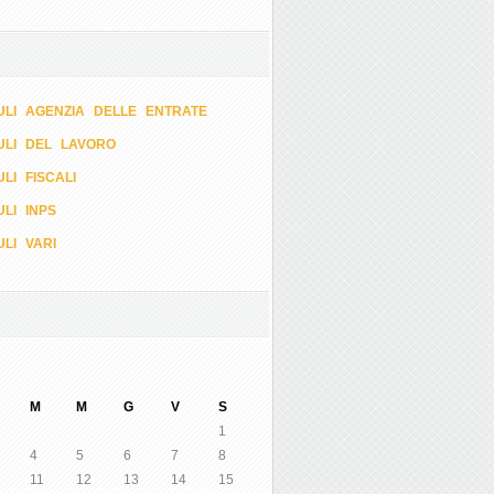
LI AGENZIA DELLE ENTRATE
ULI DEL LAVORO
LI FISCALI
LI INPS
LI VARI
M
M
G
V
S
1
4
5
6
7
8
11
12
13
14
15