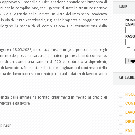
ha approvato il modello di Dichiarazione annuale per l’Imposta di
LOGIN
i per la compilazione, che i gestori di tutte le strutture ricettive
022 all’Agenzia delle Entrate. In vista dell’imminente scadenza
in via del tutto eccezionale, riguarda l’imposta di soggiorno per
NOME
EMAI
pilogano le modalità di compilazione e di trasmissione della
PAS
 vigore il 18.05.2022, introduce misure urgenti per contrastare gli
R
’aumento dei prezzi di carburanti, materie prime e beni di consumo.
one di un bonus una tantum di 200 euro diretto a dipendenti,
e di lavoratori. In questa scheda riepiloghiamo il contenuto della
ia dei lavoratori subordinati per i quali i datori di lavoro sono
CATEGORIE
FISC
nzia delle entrate ha fornito chiarimenti in merito ai crediti di
rgivore e gasivore.
CONT
LAV
DIRI
R FARE
PMI