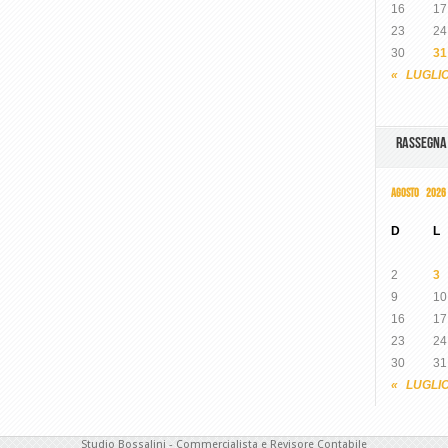
16
17
23
24
30
31
« LUGLI
RASSEGN
AGOSTO 2026
D
L
2
3
9
10
16
17
23
24
30
31
« LUGLI
Studio Bossalini - Commercialista e Revisore Contabile