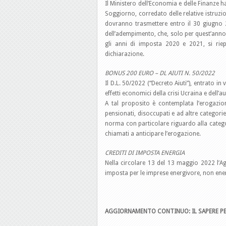
Il Ministero dell’Economia e delle Finanze 
Soggiorno, corredato delle relative istruzion
dovranno trasmettere entro il 30 giugno 2
dell’adempimento, che, solo per quest’anno 
gli anni di imposta 2020 e 2021, si rie
dichiarazione.
BONUS 200 EURO – DL AIUTI N. 50/2022
Il D.L. 50/2022 (“Decreto Aiuti”), entrato in
effetti economici della crisi Ucraina e dell
A tal proposito è contemplata l’erogazi
pensionati, disoccupati e ad altre categori
norma con particolare riguardo alla categor
chiamati a anticipare l’erogazione.
CREDITI DI IMPOSTA ENERGIA
Nella circolare 13 del 13 maggio 2022 l’Age
imposta per le imprese energivore, non ene
AGGIORNAMENTO CONTINUO: IL SAPERE PE