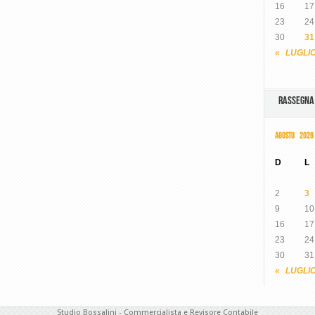
16
17
23
24
30
31
« LUGLI
RASSEGN
AGOSTO 2026
D
L
2
3
9
10
16
17
23
24
30
31
« LUGLI
Studio Bossalini - Commercialista e Revisore Contabile