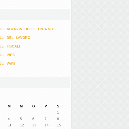
LI AGENZIA DELLE ENTRATE
ULI DEL LAVORO
LI FISCALI
LI INPS
LI VARI
M
M
G
V
S
1
4
5
6
7
8
11
12
13
14
15