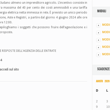
ludano almeno un imprenditore agricolo. L’incentivo consiste in
ra massima del 40 per cento dei costi ammissibili e una tariffa
MODULI
ergia elettrica netta immessa in rete. È previsto un unico periodo
ione, Aste e Registri, a partire dal giorno 4 giugno 2024 alle ore
ore 12:00.
MODU
iepiloghiamo i soggetti che possono fruire dell’agevolazione e i
 proposte.
MOD
MODU
MODU
E RISPOSTE DELL'AGENZIA DELLE ENTRATE
MODU
24
SCADENZE
accedi sul sito
AGOSTO 2026
D
L
2
3
9
10