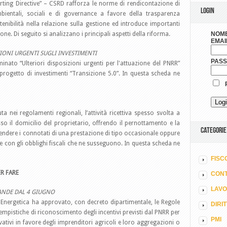
orting Directive” – CSRD rafforza le norme di rendicontazione di
LOGIN
ambientali, sociali e di governance a favore della trasparenza
tenibilità nella relazione sulla gestione ed introduce importanti
one. Di seguito si analizzano i principali aspetti della riforma.
NOME
EMAI
IONI URGENTI SUGLI INVESTIMENTI
PAS
nato “Ulteriori disposizioni urgenti per l'attuazione del PNRR”
progetto di investimenti “Transizione 5.0”. In questa scheda ne
R
 nei regolamenti regionali, l’attività ricettiva spesso svolta a
so il domicilio del proprietario, offrendo il pernottamento e la
CATEGORIE
prendere i connotati di una prestazione di tipo occasionale oppure
le con gli obblighi fiscali che ne susseguono. In questa scheda ne
FISC
R FARE
CONT
LAV
ANDE DAL 4 GIUGNO
a Energetica ha approvato, con decreto dipartimentale, le Regole
DIRI
tempistiche di riconoscimento degli incentivi previsti dal PNRR per
PMI
ovativi in favore degli imprenditori agricoli e loro aggregazioni o