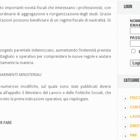
LOGIN
to importanti novità fiscali che interessano i professionisti, con
aordinarie di aggregazione e riorganizzazione degli studi. Grazie
razioni possono beneficiare di un regime fiscale di neutralità. Di
NOME
EMAI
PAS
 congedo parentale indennizzato, aumentando l’indennità prevista
R
dettagliato e operativo per comprendere le nuove regole e aiutare
ettamente la materia.
IARIMENTI MINISTERIALI
CATEGORIE
e numerose modifiche, sul quale sono stati pubblicati diversi
ll’appello il Ministero del Lavoro e delle Politiche Sociali, che
FISC
ornito le prime indicazioni operative, qui riepilogate.
CONT
LAV
R FARE
DIRI
PMI