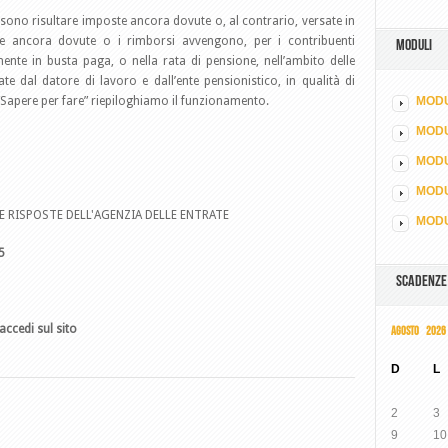
ossono risultare imposte ancora dovute o, al contrario, versate in
ste ancora dovute o i rimborsi avvengono, per i contribuenti
MODULI
mente in busta paga, o nella rata di pensione, nell’ambito delle
te dal datore di lavoro e dall’ente pensionistico, in qualità di
 “Sapere per fare” riepiloghiamo il funzionamento.
MODU
MOD
MODU
MODU
E RISPOSTE DELL'AGENZIA DELLE ENTRATE
MODU
5
SCADENZE
accedi sul sito
AGOSTO 2026
D
L
2
3
9
10