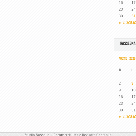
16
17
23
24
30
31
« LUGLI
RASSEGN
AGOSTO 2026
D
L
2
3
9
10
16
17
23
24
30
31
« LUGLI
Studio Bossalini - Commercialista e Revisore Contabile