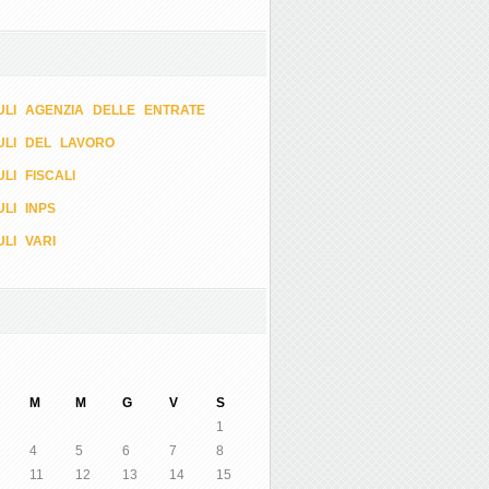
LI AGENZIA DELLE ENTRATE
ULI DEL LAVORO
LI FISCALI
LI INPS
LI VARI
M
M
G
V
S
1
4
5
6
7
8
11
12
13
14
15