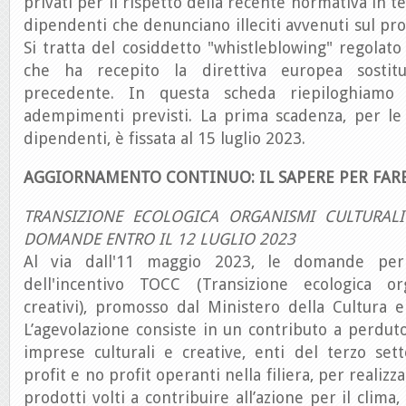
privati per il rispetto della recente normativa in 
dipendenti che denunciano illeciti avvenuti sul pro
Si tratta del cosiddetto "whistleblowing" regolato 
che ha recepito la direttiva europea sostit
precedente. In questa scheda riepiloghiamo 
adempimenti previsti. La prima scadenza, per le
dipendenti, è fissata al 15 luglio 2023.
AGGIORNAMENTO CONTINUO: IL SAPERE PER FAR
TRANSIZIONE ECOLOGICA ORGANISMI CULTURALI 
DOMANDE ENTRO IL 12 LUGLIO 2023
Al via dall'11 maggio 2023, le domande per 
dell'incentivo TOCC (Transizione ecologica or
creativi), promosso dal Ministero della Cultura e 
L’agevolazione consiste in un contributo a perdut
imprese culturali e creative, enti del terzo set
profit e no profit operanti nella filiera, per realizza
prodotti volti a contribuire all’azione per il clim