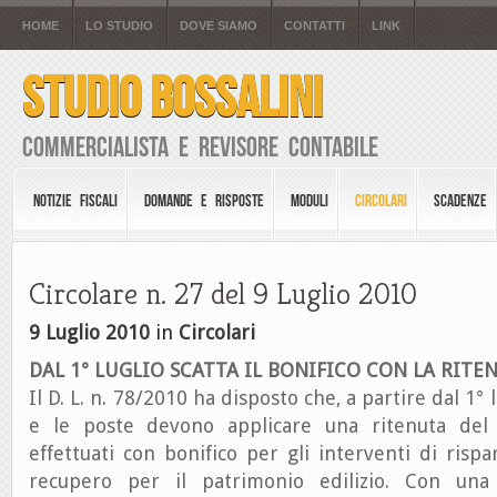
HOME
LO STUDIO
DOVE SIAMO
CONTATTI
LINK
STUDIO BOSSALINI
Commercialista e Revisore Contabile
NOTIZIE FISCALI
DOMANDE E RISPOSTE
MODULI
CIRCOLARI
SCADENZE
Circolare n. 27 del 9 Luglio 2010
9 Luglio 2010
in
Circolari
DAL 1° LUGLIO SCATTA IL BONIFICO CON LA RITE
Il D. L. n. 78/2010 ha disposto che, a partire dal 1°
e le poste devono applicare una ritenuta de
effettuati con bonifico per gli interventi di risp
recupero per il patrimonio edilizio. Con una