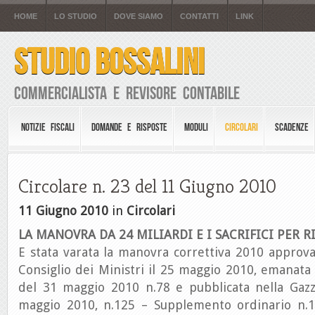
HOME
LO STUDIO
DOVE SIAMO
CONTATTI
LINK
STUDIO BOSSALINI
Commercialista e Revisore Contabile
NOTIZIE FISCALI
DOMANDE E RISPOSTE
MODULI
CIRCOLARI
SCADENZE
Circolare n. 23 del 11 Giugno 2010
11 Giugno 2010
in
Circolari
LA MANOVRA DA 24 MILIARDI E I SACRIFICI PER R
E stata varata la manovra correttiva 2010 approva
Consiglio dei Ministri il 25 maggio 2010, emanata
del 31 maggio 2010 n.78 e pubblicata nella Gazze
maggio 2010, n.125 – Supplemento ordinario n.11