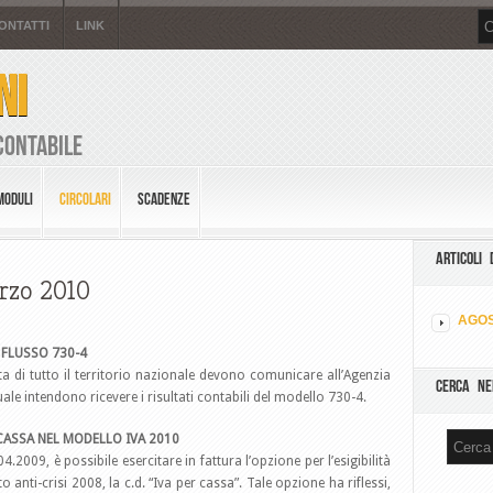
ONTATTI
LINK
NI
Contabile
MODULI
CIRCOLARI
SCADENZE
ARTICOLI 
arzo 2010
AGOS
FLUSSO 730-4
ta di tutto il territorio nazionale devono comunicare all’Agenzia
CERCA NE
uale intendono ricevere i risultati contabili del modello 730-4.
 CASSA NEL MODELLO IVA 2010
4.2009, è possibile esercitare in fattura l’opzione per l’esigibilità
eto anti-crisi 2008, la c.d. “Iva per cassa”. Tale opzione ha riflessi,