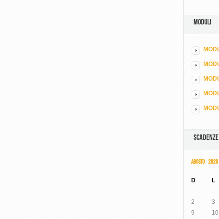
MODULI
MODU
MOD
MODU
MODU
MODU
SCADENZE
AGOSTO 2026
D
L
2
3
9
10