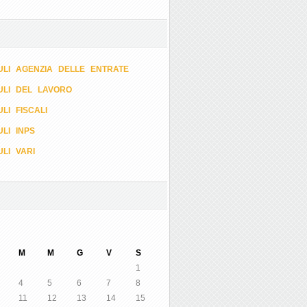
LI AGENZIA DELLE ENTRATE
ULI DEL LAVORO
LI FISCALI
LI INPS
LI VARI
M
M
G
V
S
1
4
5
6
7
8
11
12
13
14
15