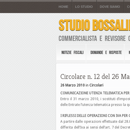
HOME
LO STUDIO
DOVE SIAMO
C
STUDIO BOSSALI
Commercialista e Revisore 
NOTIZIE FISCALI
DOMANDE E RISPOSTE
Circolare n. 12 del 26 M
26 Marzo 2010
in
Circolari
COMUNICAZIONE UTENZA TELEMATICA PER 
Entro il 31 marzo 2010, i sostituti d’impos
delle Entrate l’utenza telematica presso la q
I RIFLESSI DELLE OPERAZIONI CON IVA PER
A partire dalle operazioni effettuate dal 28.0
differita dell’Iva ai sensi dell’art. 7 del Decr