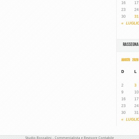
16
17
23
24
30
31
« LUGLI
RASSEGN
AGOSTO 2026
D
L
2
3
9
10
16
17
23
24
30
31
« LUGLI
Studio Bossalini - Commercialista e Revisore Contabile