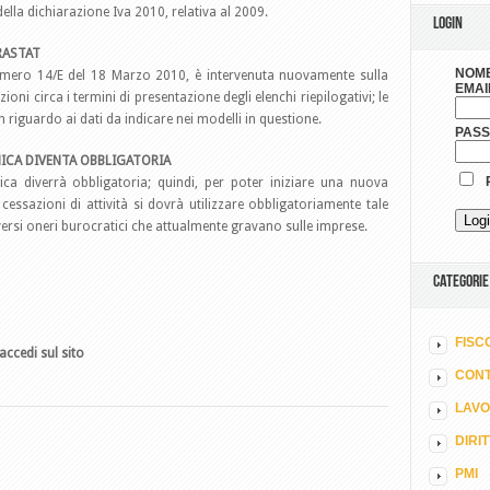
ella dichiarazione Iva 2010, relativa al 2009.
LOGIN
RASTAT
NOME
 numero 14/E del 18 Marzo 2010, è intervenuta nuovamente sulla
EMAI
ioni circa i termini di presentazione degli elenchi riepilogativi; le
riguardo ai dati da indicare nei modelli in questione.
PAS
NICA DIVENTA OBBLIGATORIA
R
ca diverrà obbligatoria; quindi, per poter iniziare una nuova
 cessazioni di attività si dovrà utilizzare obbligatoriamente tale
iversi oneri burocratici che attualmente gravano sulle imprese.
CATEGORIE
FISC
accedi sul sito
CONT
LAV
DIRI
PMI