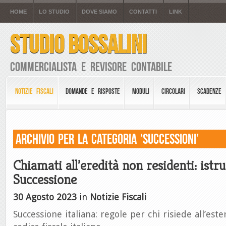
HOME
LO STUDIO
DOVE SIAMO
CONTATTI
LINK
STUDIO BOSSALINI
Commercialista e Revisore Contabile
NOTIZIE FISCALI
DOMANDE E RISPOSTE
MODULI
CIRCOLARI
SCADENZE
Archivio per la Categoria ‘Successioni’
Chiamati all’eredità non residenti: istru
Successione
30 Agosto 2023
in
Notizie Fiscali
Successione italiana: regole per chi risiede all’es