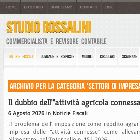
HOME
LO STUDIO
DOVE SIAMO
CONTATTI
LINK
STUDIO BOSSALINI
Commercialista e Revisore Contabile
NOTIZIE FISCALI
DOMANDE E RISPOSTE
MODULI
CIRCOLARI
SCADENZE
Archivio per la Categoria ‘Settori di Impresa
Il dubbio dell’”attività agricola connessa
6 Agosto 2026
in
Notizie Fiscali
Il problema dell’ imposizione come reddito agrar
impresa delle “attività connesse” come allev
alimentare, nell’Interpello n. 151 2026